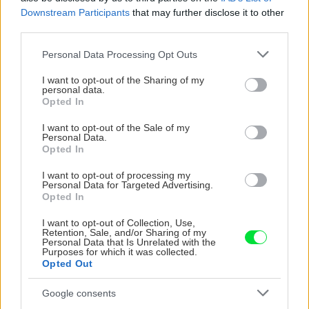
Downstream Participants
that may further disclose it to other
third parties.
CHALUPA
Please note that this website/app uses one or more Google
Personal Data Processing Opt Outs
services and may gather and store information including but
not limited to your visit or usage behaviour. You may click to
I want to opt-out of the Sharing of my
personal data.
grant or deny consent to Google and its third-party tags to
Opted In
use your data for below specified purposes in below Google
consent section.
I want to opt-out of the Sale of my
Personal Data.
Opted In
I want to opt-out of processing my
Personal Data for Targeted Advertising.
Opted In
Na Morave prerobila
S motorovou pílou sa
starú chalupu na
dokáže aj podpísať.
I want to opt-out of Collection, Use,
nepoznanie: Keď
Slovák sa nebál a v
Retention, Sale, and/or Sharing of my
vojdete dnu, zabudnete,
Čičmanoch si postavil
Personal Data that Is Unrelated with the
Purposes for which it was collected.
že nie ste v Toskánsku
montovaný domček v
Opted Out
duchu tradícií
Google consents