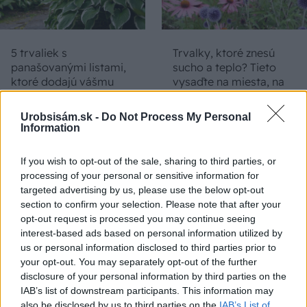
5 trvaliek s
Trvalky, ktoré znesú
panašovanými listami,
sucho a teplo? Tieto
ktoré dodajú vášmu
vysaďte na miesta, na
záhonu celosezónny
ktoré slnko svieti celý
šmrnc
deň
Urobsisám.sk -
Do Not Process My Personal
Information
If you wish to opt-out of the sale, sharing to third parties, or
processing of your personal or sensitive information for
targeted advertising by us, please use the below opt-out
section to confirm your selection. Please note that after your
opt-out request is processed you may continue seeing
interest-based ads based on personal information utilized by
us or personal information disclosed to third parties prior to
Nemusí to byť len
Môže aspirín zachrániť
your opt-out. You may separately opt-out of the further
levanduľa! 7 fialových
ochabnuté izbové
disclosure of your personal information by third parties on the
krások, ktoré rozžiaria
rastliny? Pravda vás
IAB’s list of downstream participants. This information may
vašu záhradu
možno prekvapí
also be disclosed by us to third parties on the
IAB’s List of