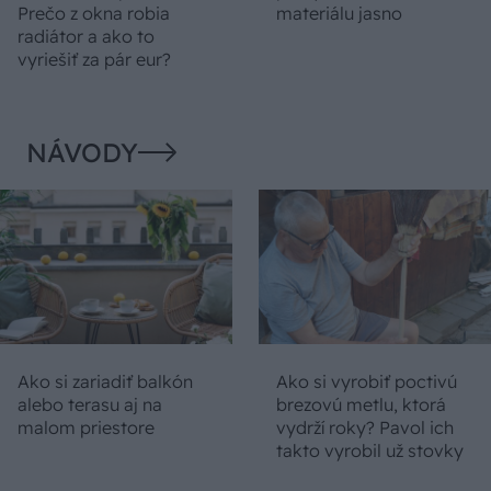
Prečo z okna robia
materiálu jasno
radiátor a ako to
vyriešiť za pár eur?
NÁVODY
Ako si zariadiť balkón
Ako si vyrobiť poctivú
alebo terasu aj na
brezovú metlu, ktorá
malom priestore
vydrží roky? Pavol ich
takto vyrobil už stovky