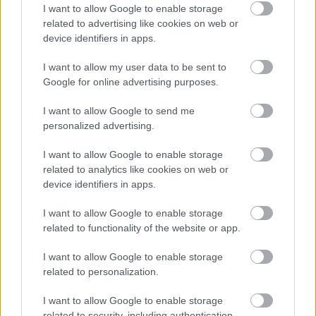
I want to allow Google to enable storage
related to advertising like cookies on web or
device identifiers in apps.
I want to allow my user data to be sent to
Google for online advertising purposes.
I want to allow Google to send me
Temné stránky chalúp:
Žena, búracie kladivo a
personalized advertising.
10 najčastejších
vôňa dreva: Takáto
skrytých chýb, ktoré
premena zrubu z roku
I want to allow Google to enable storage
vás môžu nepríjemne
1654 sa nevidí každý
related to analytics like cookies on web or
prekvapiť
deň!
device identifiers in apps.
I want to allow Google to enable storage
related to functionality of the website or app.
DOM
I want to allow Google to enable storage
related to personalization.
I want to allow Google to enable storage
related to security, including authentication