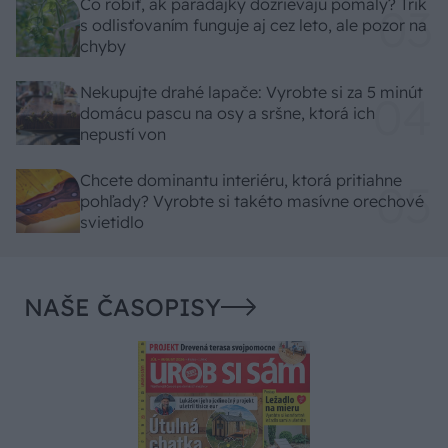
Čo robiť, ak paradajky dozrievajú pomaly? Trik
s odlisťovaním funguje aj cez leto, ale pozor na
chyby
Nekupujte drahé lapače: Vyrobte si za 5 minút
domácu pascu na osy a sršne, ktorá ich
nepustí von
Chcete dominantu interiéru, ktorá pritiahne
pohľady? Vyrobte si takéto masívne orechové
svietidlo
NAŠE ČASOPISY