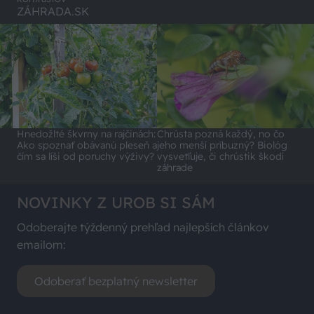
ZÁHRADA.SK
Hnedožlté škvrny na rajčinách:
Chrústa pozná každý, no čo
Ako spoznať obávanú pleseň a
jeho menší príbuzný? Biológ
čím sa líši od poruchy výživy?
vysvetľuje, či chrústik škodí
záhrade
NOVINKY Z UROB SI SÁM
Odoberajte týždenný prehľad najlepších článkov
emailom:
Odoberať bezplatný newsletter