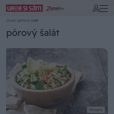
Úvod
pórový šalát
pórový šalát
Recepty