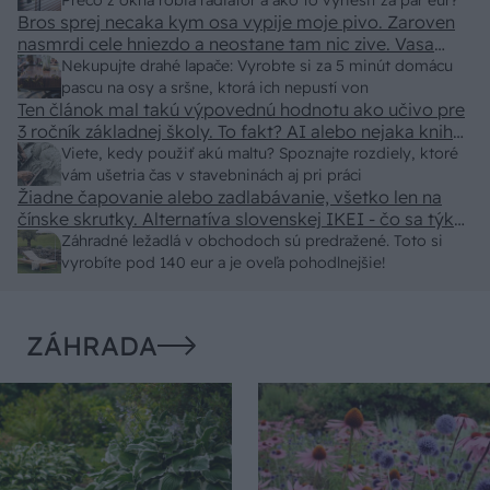
predajcovia idú okolo 100 eur kus.
Prečo z okna robia radiátor a ako to vyriešiť za pár eur?
Bros sprej necaka kym osa vypije moje pivo. Zaroven
nasmrdi cele hniezdo a neostane tam nic zive. Vasa
pasca naucinke moc efektivne. Skor pritiahne slimaky
Nekupujte drahé lapače: Vyrobte si za 5 minút domácu
pascu na osy a sršne, ktorá ich nepustí von
Ten článok mal takú výpovednú hodnotu ako učivo pre
3 ročník základnej školy. To fakt? AI alebo nejaka kniha
z VŠ? Dnešné rychlotvrdnuce malty - pevnosť 40 Mpa a
Viete, kedy použiť akú maltu? Spoznajte rozdiely, ktoré
doba schnutia tak 15 minut , k tomu vodotesné s
vám ušetria čas v stavebninách aj pri práci
Žiadne čapovanie alebo zadlabávanie, všetko len na
kryštálikou. A rozdiel - schnutie a zretie. Nič?
čínske skrutky. Alternatíva slovenskej IKEI - čo sa týka
pevnosti. Autor si nedal veľa námahy s remeselným
Záhradné ležadlá v obchodoch sú predražené. Toto si
spracovaním, škoda. No lepšie než ten odpad z DTD
vyrobíte pod 140 eur a je oveľa pohodlnejšie!
predávaný v Kauflande alebo Lídli.
ZÁHRADA