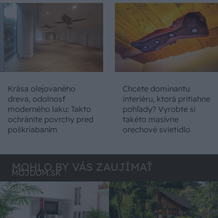
Krása olejovaného
Chcete dominantu
dreva, odolnosť
interiéru, ktorá pritiahne
moderného laku: Takto
pohľady? Vyrobte si
ochránite povrchy pred
takéto masívne
poškriabaním
orechové svietidlo
MOHLO BY VÁS ZAUJÍMAŤ
MÔJDOM.SK