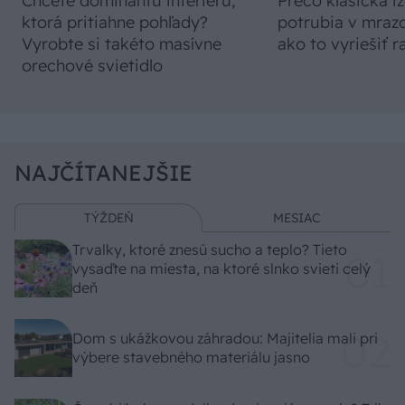
Chcete dominantu interiéru,
Prečo klasická iz
ktorá pritiahne pohľady?
potrubia v mrazo
Vyrobte si takéto masívne
ako to vyriešiť r
orechové svietidlo
NAJČÍTANEJŠIE
TÝŽDEŇ
MESIAC
Trvalky, ktoré znesú sucho a teplo? Tieto
vysaďte na miesta, na ktoré slnko svieti celý
deň
Dom s ukážkovou záhradou: Majitelia mali pri
výbere stavebného materiálu jasno