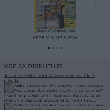
UROB SI SÁM 7-8/2026
KDE SA DISKUTUJE
Ja som to riešil tieniacimi závesmi v interieri.Je to
pohoda.
Vnútorné žalúzie sú v 40-stupňových horúčavách pasca:
Prečo z okna robia radiátor a ako to vyriešiť za pár eur?
Akurát ten problém doma riešime na oknách z južnej
strany. Pravdepodobne pôjdeme do vonkajšieho
tienenia na spôsob markízy 250x150cm. Čínsky
Vnútorné žalúzie sú v 40-stupňových horúčavách pasca: