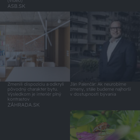
(video)
ASB.SK
Zmenili dispozíciu a odkryli
Ján Palenčár: Ak neurobíme
pôvodný charakter bytu.
zmeny, stále budeme najhorší
Výsledkom je interiér plný
v dostupnosti bývania
kontrastov
ZÁHRADA.SK