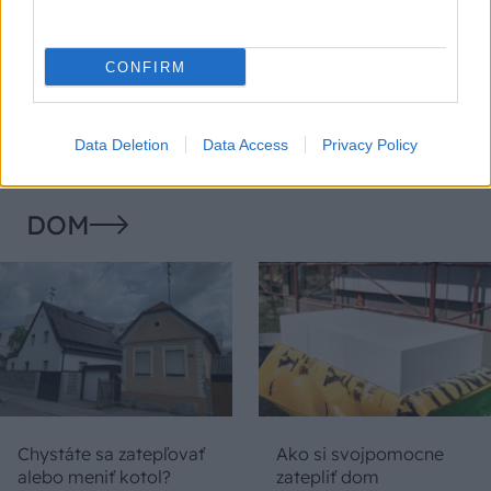
Temné stránky chalúp:
Žena, búracie kladivo a
10 najčastejších
vôňa dreva: Takáto
CONFIRM
skrytých chýb, ktoré
premena zrubu z roku
vás môžu nepríjemne
1654 sa nevidí každý
prekvapiť
deň!
Data Deletion
Data Access
Privacy Policy
DOM
Chystáte sa zatepľovať
Ako si svojpomocne
alebo meniť kotol?
zatepliť dom