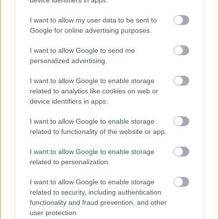
device identifiers in apps.
I want to allow my user data to be sent to
Google for online advertising purposes.
I want to allow Google to send me
personalized advertising.
Na Morave prerobila
S motorovou pílou sa
I want to allow Google to enable storage
starú chalupu na
dokáže aj podpísať.
related to analytics like cookies on web or
nepoznanie: Keď
Slovák sa nebál a v
device identifiers in apps.
vojdete dnu, zabudnete,
Čičmanoch si postavil
že nie ste v Toskánsku
montovaný domček v
I want to allow Google to enable storage
duchu tradícií
related to functionality of the website or app.
I want to allow Google to enable storage
related to personalization.
I want to allow Google to enable storage
related to security, including authentication
functionality and fraud prevention, and other
user protection.