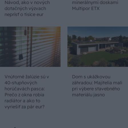
Návod, ako v nových
minerálnymi doskami
dotačných výzvach
Multipor ETX
neprísť o tisíce eur
Vnútorné žalúzie sú v
Dom s ukážkovou
40-stupňových
záhradou: Majitelia mali
horúčavách pasca:
pri výbere stavebného
Prečo z okna robia
materiálu jasno
radiátor a ako to
vyriešiť za pár eur?