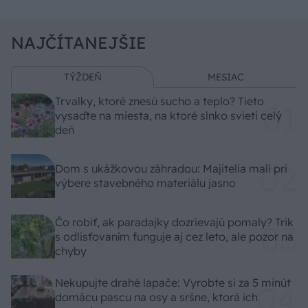
NAJČÍTANEJŠIE
TÝŽDEŇ
MESIAC
Trvalky, ktoré znesú sucho a teplo? Tieto
vysaďte na miesta, na ktoré slnko svieti celý
deň
Dom s ukážkovou záhradou: Majitelia mali pri
výbere stavebného materiálu jasno
Čo robiť, ak paradajky dozrievajú pomaly? Trik
s odlisťovaním funguje aj cez leto, ale pozor na
chyby
Nekupujte drahé lapače: Vyrobte si za 5 minút
domácu pascu na osy a sršne, ktorá ich