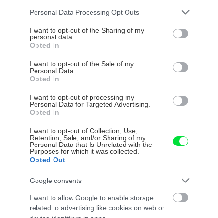
záhonu celosezónny
ktoré slnko svieti celý
Please note that this website/app uses one or more Google
Personal Data Processing Opt Outs
šmrnc
deň
services and may gather and store information including but
not limited to your visit or usage behaviour. You may click to
I want to opt-out of the Sharing of my
personal data.
grant or deny consent to Google and its third-party tags to
Opted In
use your data for below specified purposes in below Google
consent section.
I want to opt-out of the Sale of my
Personal Data.
Opted In
I want to opt-out of processing my
Personal Data for Targeted Advertising.
Opted In
Nemusí to byť len
Môže aspirín zachrániť
I want to opt-out of Collection, Use,
levanduľa! 7 fialových
ochabnuté izbové
Retention, Sale, and/or Sharing of my
krások, ktoré rozžiaria
rastliny? Pravda vás
Personal Data that Is Unrelated with the
Purposes for which it was collected.
vašu záhradu
možno prekvapí
Opted Out
Google consents
CHALUPA
I want to allow Google to enable storage
related to advertising like cookies on web or