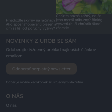
Hnedožlté škvrny na rajčinách:
Chrústa pozná každý, no čo
Ako spoznať obávanú pleseň a
jeho menší príbuzný? Biológ
čím sa líši od poruchy výživy?
vysvetľuje, či chrústik škodí
záhrade
NOVINKY Z UROB SI SÁM
Odoberajte týždenný prehľad najlepších článkov
emailom:
Odoberať bezplatný newsletter
Odber je možné kedykoľvek zrušiť jedným kliknutím.
O NÁS
O nás