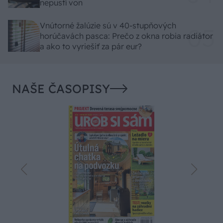
nepustí von
Vnútorné žalúzie sú v 40-stupňových
horúčavách pasca: Prečo z okna robia radiátor
a ako to vyriešiť za pár eur?
NAŠE ČASOPISY