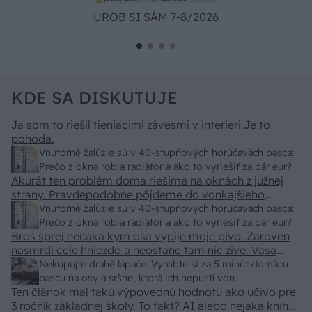
UROB SI SÁM 7-8/2026
KDE SA DISKUTUJE
Ja som to riešil tieniacimi závesmi v interieri.Je to
pohoda.
Vnútorné žalúzie sú v 40-stupňových horúčavách pasca:
Prečo z okna robia radiátor a ako to vyriešiť za pár eur?
Akurát ten problém doma riešime na oknách z južnej
strany. Pravdepodobne pôjdeme do vonkajšieho
tienenia na spôsob markízy 250x150cm. Čínsky
Vnútorné žalúzie sú v 40-stupňových horúčavách pasca:
predajcovia idú okolo 100 eur kus.
Prečo z okna robia radiátor a ako to vyriešiť za pár eur?
Bros sprej necaka kym osa vypije moje pivo. Zaroven
nasmrdi cele hniezdo a neostane tam nic zive. Vasa
pasca naucinke moc efektivne. Skor pritiahne slimaky
Nekupujte drahé lapače: Vyrobte si za 5 minút domácu
pascu na osy a sršne, ktorá ich nepustí von
Ten článok mal takú výpovednú hodnotu ako učivo pre
3 ročník základnej školy. To fakt? AI alebo nejaka kniha