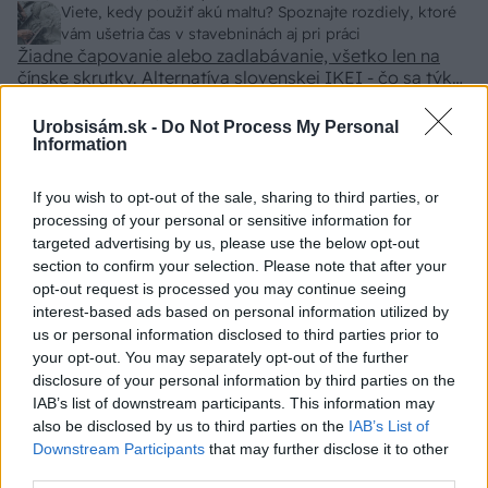
z VŠ? Dnešné rychlotvrdnuce malty - pevnosť 40 Mpa a
Viete, kedy použiť akú maltu? Spoznajte rozdiely, ktoré
doba schnutia tak 15 minut , k tomu vodotesné s
vám ušetria čas v stavebninách aj pri práci
Žiadne čapovanie alebo zadlabávanie, všetko len na
kryštálikou. A rozdiel - schnutie a zretie. Nič?
čínske skrutky. Alternatíva slovenskej IKEI - čo sa týka
pevnosti. Autor si nedal veľa námahy s remeselným
Záhradné ležadlá v obchodoch sú predražené. Toto si
spracovaním, škoda. No lepšie než ten odpad z DTD
vyrobíte pod 140 eur a je oveľa pohodlnejšie!
Urobsisám.sk -
Do Not Process My Personal
predávaný v Kauflande alebo Lídli.
Information
ZÁHRADA
If you wish to opt-out of the sale, sharing to third parties, or
processing of your personal or sensitive information for
targeted advertising by us, please use the below opt-out
section to confirm your selection. Please note that after your
opt-out request is processed you may continue seeing
interest-based ads based on personal information utilized by
us or personal information disclosed to third parties prior to
your opt-out. You may separately opt-out of the further
disclosure of your personal information by third parties on the
IAB’s list of downstream participants. This information may
also be disclosed by us to third parties on the
IAB’s List of
5 trvaliek s
Trvalky, ktoré znesú
Downstream Participants
that may further disclose it to other
panašovanými listami,
sucho a teplo? Tieto
third parties.
ktoré dodajú vášmu
vysaďte na miesta, na