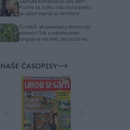
Zapnutá klimatizácia celý deň?
Pozrite sa, koľko vás stojí a prečo
sa oplatí zapnúť aj ventilátor
Čo robiť, ak paradajky dozrievajú
pomaly? Trik s odlisťovaním
funguje aj cez leto, ale pozor na
chyby
NAŠE ČASOPISY