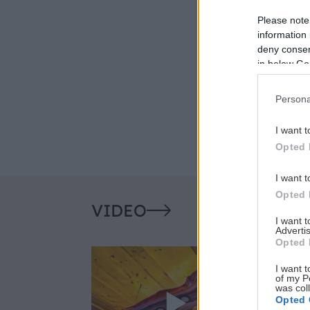
Please note
information 
deny consent
in below Go
Persona
I want t
Opted 
I want t
Opted 
VIDEO
I want 
Advertis
Opted 
I want t
of my P
was col
Opted 