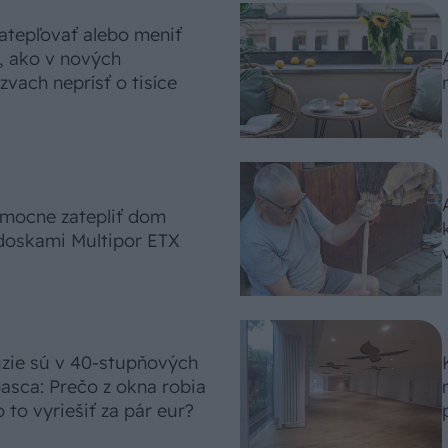
atepľovať alebo meniť
, ako v nových
vach neprísť o tisíce
omocne zatepliť dom
doskami Multipor ETX
úzie sú v 40-stupňových
asca: Prečo z okna robia
 to vyriešiť za pár eur?