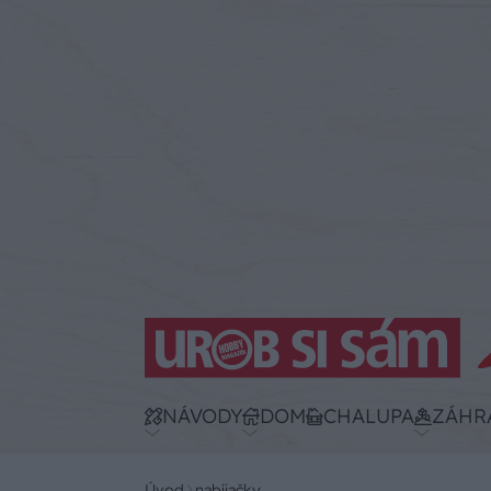
NÁVODY
DOM
CHALUPA
ZÁHR
Úvod
nabíjačky