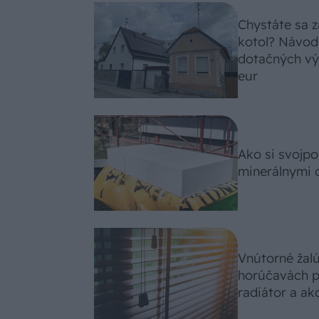
Chystáte sa z
kotol? Návod
dotačných výz
eur
Ako si svojp
minerálnymi 
Vnútorné žal
horúčavách p
radiátor a ako