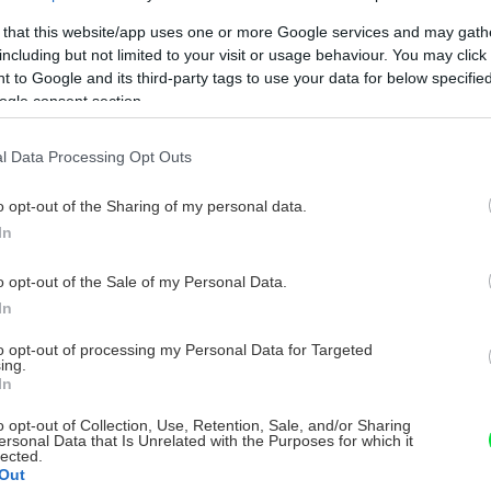
 that this website/app uses one or more Google services and may gath
including but not limited to your visit or usage behaviour. You may click 
 to Google and its third-party tags to use your data for below specifi
ogle consent section.
l Data Processing Opt Outs
o opt-out of the Sharing of my personal data.
In
o opt-out of the Sale of my Personal Data.
In
to opt-out of processing my Personal Data for Targeted
ing.
In
o opt-out of Collection, Use, Retention, Sale, and/or Sharing
ersonal Data that Is Unrelated with the Purposes for which it
lected.
Out