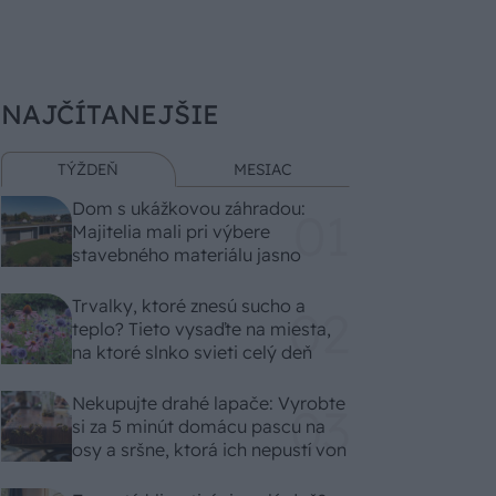
NAJČÍTANEJŠIE
TÝŽDEŇ
MESIAC
Dom s ukážkovou záhradou:
Majitelia mali pri výbere
stavebného materiálu jasno
Trvalky, ktoré znesú sucho a
teplo? Tieto vysaďte na miesta,
na ktoré slnko svieti celý deň
Nekupujte drahé lapače: Vyrobte
si za 5 minút domácu pascu na
osy a sršne, ktorá ich nepustí von