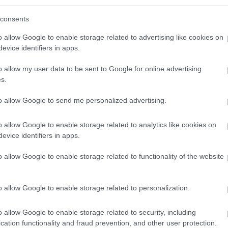
consents
o allow Google to enable storage related to advertising like cookies on
evice identifiers in apps.
o klasická izolácia
Poznáte Šittov rez? Uro
ubia v mrazoch zlyháva
ho na marhuliach v júni 
o allow my user data to be sent to Google for online advertising
o to vyriešiť raz a navždy
budúci rok vám kvety
s.
nezničia jarné mrazy
to allow Google to send me personalized advertising.
o allow Google to enable storage related to analytics like cookies on
evice identifiers in apps.
o allow Google to enable storage related to functionality of the website
CHALUPA
o allow Google to enable storage related to personalization.
é znesú sucho a teplo?
 na miesta, na ktoré
o allow Google to enable storage related to security, including
elý deň
cation functionality and fraud prevention, and other user protection.