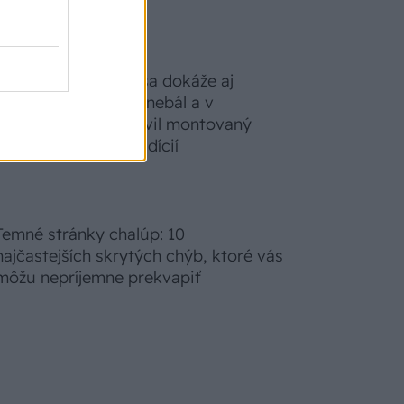
S motorovou pílou sa dokáže aj
podpísať. Slovák sa nebál a v
Čičmanoch si postavil montovaný
domček v duchu tradícií
Temné stránky chalúp: 10
najčastejších skrytých chýb, ktoré vás
môžu nepríjemne prekvapiť