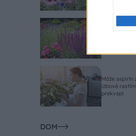
Nemusí to byť
fialových krá
záhradu
Môže aspirín
izbové rastli
prekvapí
DOM