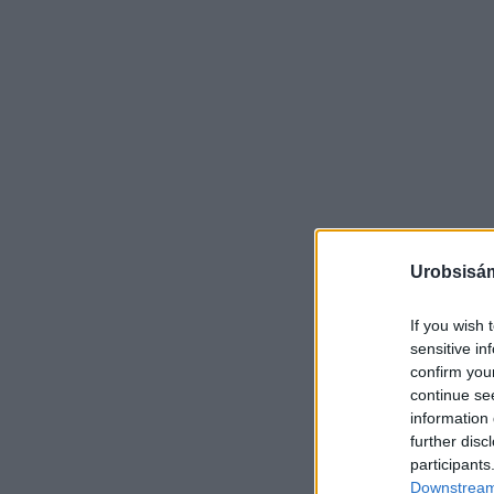
Urobsisám
If you wish 
sensitive in
confirm you
continue se
information 
further disc
participants
Downstream 