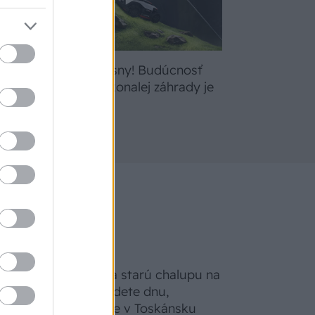
bte
Žite svoje sny! Budúcnosť
a
údržby dokonalej záhrady je
tu
Na Morave prerobila starú chalupu na
nepoznanie: Keď vojdete dnu,
zabudnete, že nie ste v Toskánsku