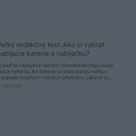
Veľký redakčný test: Ako si vybrať
nabíjacie batérie a nabíjačku?
j keď na napájanie väčších zariadení existujú oveľa
epšie riešenia, AA batérie sú stále jasnou voľbou
 prípade mnohých menších prístrojov. Lákavé sú
ajmä monočlánky, ktoré sa dajú po vybití znovu
5. júla 2020
abiť a podľa tvrdenia výrobcov použiť napríklad aj
isíckrát.