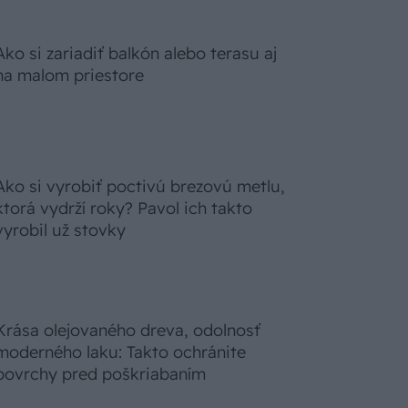
Ako si zariadiť balkón alebo terasu aj
na malom priestore
Ako si vyrobiť poctivú brezovú metlu,
ktorá vydrží roky? Pavol ich takto
vyrobil už stovky
Krása olejovaného dreva, odolnosť
moderného laku: Takto ochránite
povrchy pred poškriabaním