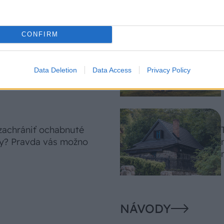
CONFIRM
 len levanduľa! 7
sok, ktoré rozžiaria vašu
Data Deletion
Data Access
Privacy Policy
 zachrániť ochabnuté
ny? Pravda vás možno
NÁVODY