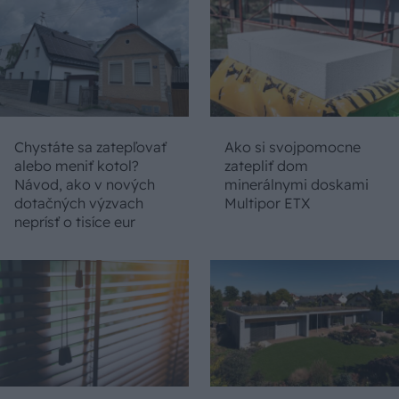
Chystáte sa zatepľovať
Ako si svojpomocne
alebo meniť kotol?
zatepliť dom
Návod, ako v nových
minerálnymi doskami
dotačných výzvach
Multipor ETX
neprísť o tisíce eur