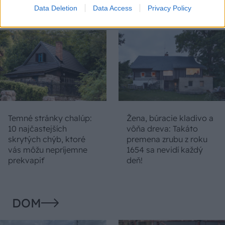
duchu tradícií
Data Deletion
Data Access
Privacy Policy
Temné stránky chalúp:
Žena, búracie kladivo a
10 najčastejších
vôňa dreva: Takáto
skrytých chýb, ktoré
premena zrubu z roku
vás môžu nepríjemne
1654 sa nevidí každý
prekvapiť
deň!
DOM