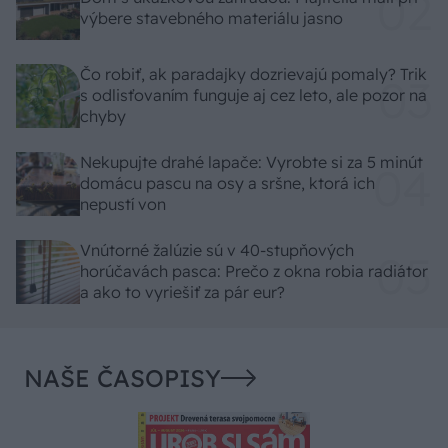
výbere stavebného materiálu jasno
Čo robiť, ak paradajky dozrievajú pomaly? Trik
s odlisťovaním funguje aj cez leto, ale pozor na
chyby
Nekupujte drahé lapače: Vyrobte si za 5 minút
domácu pascu na osy a sršne, ktorá ich
nepustí von
Vnútorné žalúzie sú v 40-stupňových
horúčavách pasca: Prečo z okna robia radiátor
a ako to vyriešiť za pár eur?
NAŠE ČASOPISY