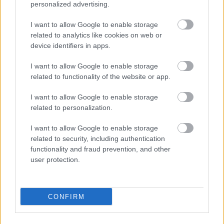
Nemusí to byť len
Môže aspirín zachrániť
personalized advertising.
levanduľa! 7 fialových
ochabnuté izbové
krások, ktoré rozžiaria
rastliny? Pravda vás
I want to allow Google to enable storage
vašu záhradu
možno prekvapí
related to analytics like cookies on web or
device identifiers in apps.
I want to allow Google to enable storage
CHALUPA
related to functionality of the website or app.
I want to allow Google to enable storage
related to personalization.
I want to allow Google to enable storage
related to security, including authentication
functionality and fraud prevention, and other
user protection.
Na Morave prerobila
S motorovou pílou sa
starú chalupu na
dokáže aj podpísať.
CONFIRM
nepoznanie: Keď
Slovák sa nebál a v
vojdete dnu, zabudnete,
Čičmanoch si postavil
že nie ste v Toskánsku
montovaný domček v