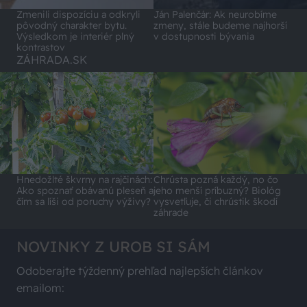
Zmenili dispozíciu a odkryli
Ján Palenčár: Ak neurobíme
pôvodný charakter bytu.
zmeny, stále budeme najhorší
Výsledkom je interiér plný
v dostupnosti bývania
kontrastov
ZÁHRADA.SK
Hnedožlté škvrny na rajčinách:
Chrústa pozná každý, no čo
Ako spoznať obávanú pleseň a
jeho menší príbuzný? Biológ
čím sa líši od poruchy výživy?
vysvetľuje, či chrústik škodí
záhrade
NOVINKY Z UROB SI SÁM
Odoberajte týždenný prehľad najlepších článkov
emailom: