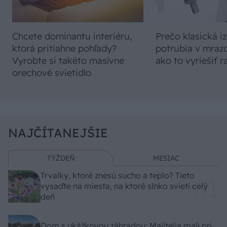
Chcete dominantu interiéru,
Prečo klasická iz
ktorá pritiahne pohľady?
potrubia v mrazo
Vyrobte si takéto masívne
ako to vyriešiť r
orechové svietidlo
NAJČÍTANEJŠIE
TÝŽDEŇ
MESIAC
Trvalky, ktoré znesú sucho a teplo? Tieto
vysaďte na miesta, na ktoré slnko svieti celý
deň
Dom s ukážkovou záhradou: Majitelia mali pri