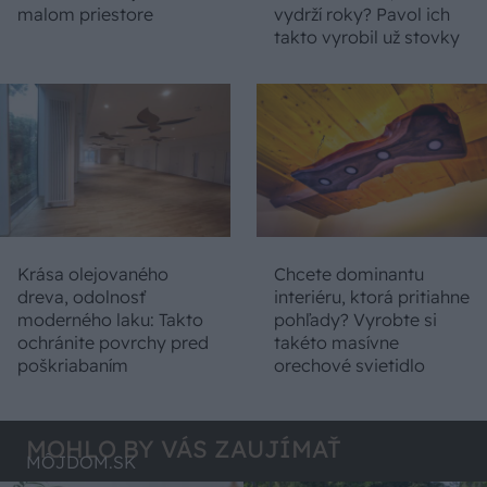
malom priestore
vydrží roky? Pavol ich
takto vyrobil už stovky
Krása olejovaného
Chcete dominantu
dreva, odolnosť
interiéru, ktorá pritiahne
moderného laku: Takto
pohľady? Vyrobte si
ochránite povrchy pred
takéto masívne
poškriabaním
orechové svietidlo
MOHLO BY VÁS ZAUJÍMAŤ
MÔJDOM.SK