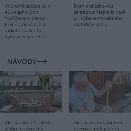
Vnútorné žalúzie sú v
Dom s ukážkovou
40-stupňových
záhradou: Majitelia mali
horúčavách pasca:
pri výbere stavebného
Prečo z okna robia
materiálu jasno
radiátor a ako to
vyriešiť za pár eur?
NÁVODY
Ako si zariadiť balkón
Ako si vyrobiť poctivú
alebo terasu aj na
brezovú metlu, ktorá