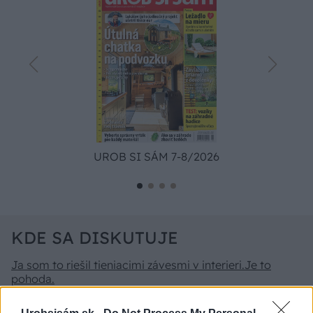
UROB SI SÁM 7-8/2026
KDE SA DISKUTUJE
Ja som to riešil tieniacimi závesmi v interieri.Je to
pohoda.
Vnútorné žalúzie sú v 40-stupňových horúčavách pasca:
Prečo z okna robia radiátor a ako to vyriešiť za pár eur?