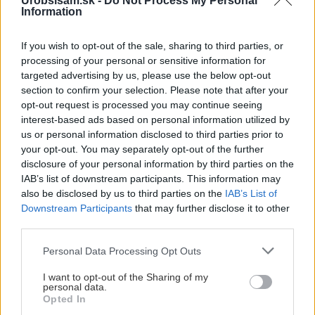
Urobsisám.sk -
Do Not Process My Personal
Akurát ten problém doma riešime na oknách z južnej
Information
strany. Pravdepodobne pôjdeme do vonkajšieho
tienenia na spôsob markízy 250x150cm. Čínsky
Vnútorné žalúzie sú v 40-stupňových horúčavách pasca:
If you wish to opt-out of the sale, sharing to third parties, or
predajcovia idú okolo 100 eur kus.
Prečo z okna robia radiátor a ako to vyriešiť za pár eur?
processing of your personal or sensitive information for
Bros sprej necaka kym osa vypije moje pivo. Zaroven
targeted advertising by us, please use the below opt-out
nasmrdi cele hniezdo a neostane tam nic zive. Vasa
section to confirm your selection. Please note that after your
pasca naucinke moc efektivne. Skor pritiahne slimaky
Nekupujte drahé lapače: Vyrobte si za 5 minút domácu
opt-out request is processed you may continue seeing
pascu na osy a sršne, ktorá ich nepustí von
Ten článok mal takú výpovednú hodnotu ako učivo pre
interest-based ads based on personal information utilized by
3 ročník základnej školy. To fakt? AI alebo nejaka kniha
us or personal information disclosed to third parties prior to
z VŠ? Dnešné rychlotvrdnuce malty - pevnosť 40 Mpa a
Viete, kedy použiť akú maltu? Spoznajte rozdiely, ktoré
your opt-out. You may separately opt-out of the further
doba schnutia tak 15 minut , k tomu vodotesné s
vám ušetria čas v stavebninách aj pri práci
disclosure of your personal information by third parties on the
Žiadne čapovanie alebo zadlabávanie, všetko len na
kryštálikou. A rozdiel - schnutie a zretie. Nič?
IAB’s list of downstream participants. This information may
čínske skrutky. Alternatíva slovenskej IKEI - čo sa týka
also be disclosed by us to third parties on the
IAB’s List of
pevnosti. Autor si nedal veľa námahy s remeselným
Záhradné ležadlá v obchodoch sú predražené. Toto si
Downstream Participants
that may further disclose it to other
spracovaním, škoda. No lepšie než ten odpad z DTD
vyrobíte pod 140 eur a je oveľa pohodlnejšie!
third parties.
predávaný v Kauflande alebo Lídli.
Please note that this website/app uses one or more Google
Personal Data Processing Opt Outs
services and may gather and store information including but
ZÁHRADA
not limited to your visit or usage behaviour. You may click to
I want to opt-out of the Sharing of my
personal data.
grant or deny consent to Google and its third-party tags to
Opted In
use your data for below specified purposes in below Google