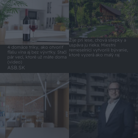
Žije pri lese, chová sliepky a
uspáva ju rieka. Miestni
4 domáce triky, ako otvoriť
remeselníci vytvorili bývanie,
fľašu vína aj bez vývrtky. Stačí
ktoré vyzerá ako malý raj
pár vecí, ktoré už máte doma
(video)
ASB.SK