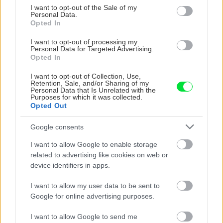
consent section.
I want to opt-out of the Sale of my
Personal Data.
Opted In
I want to opt-out of processing my
Personal Data for Targeted Advertising.
Opted In
5 trvaliek s
Trvalky, ktoré znesú
I want to opt-out of Collection, Use,
Retention, Sale, and/or Sharing of my
panašovanými listami,
sucho a teplo? Tieto
Personal Data that Is Unrelated with the
ktoré dodajú vášmu
vysaďte na miesta, na
Purposes for which it was collected.
záhonu celosezónny
ktoré slnko svieti celý
Opted Out
šmrnc
deň
Google consents
I want to allow Google to enable storage
related to advertising like cookies on web or
device identifiers in apps.
I want to allow my user data to be sent to
Google for online advertising purposes.
I want to allow Google to send me