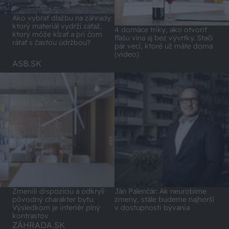
Ako vybrať dlažbu na záhrady:
ktorý materiál vydrží záťaž,
4 domáce triky, ako otvoriť
ktorý môže kĺzať a pri čom
fľašu vína aj bez vývrtky. Stačí
rátať s častou údržbou?
pár vecí, ktoré už máte doma
(video)
ASB.SK
Zmenili dispozíciu a odkryli
Ján Palenčár: Ak neurobíme
pôvodný charakter bytu.
zmeny, stále budeme najhorší
Výsledkom je interiér plný
v dostupnosti bývania
kontrastov
ZÁHRADA.SK