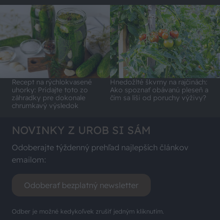
Recept na rýchlokvasené
Hnedožlté škvrny na rajčinách:
uhorky: Pridajte toto zo
Ako spoznať obávanú pleseň a
záhradky pre dokonale
čím sa líši od poruchy výživy?
chrumkavý výsledok
NOVINKY Z UROB SI SÁM
Odoberajte týždenný prehľad najlepších článkov
emailom:
Odoberať bezplatný newsletter
Odber je možné kedykoľvek zrušiť jedným kliknutím.