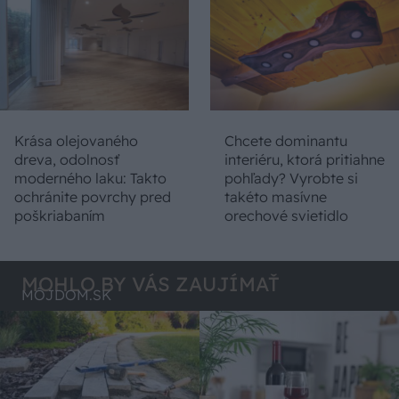
Krása olejovaného
Chcete dominantu
dreva, odolnosť
interiéru, ktorá pritiahne
moderného laku: Takto
pohľady? Vyrobte si
ochránite povrchy pred
takéto masívne
poškriabaním
orechové svietidlo
MOHLO BY VÁS ZAUJÍMAŤ
MÔJDOM.SK