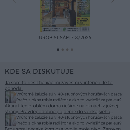
UROB SI SÁM 7-8/2026
KDE SA DISKUTUJE
Ja som to riešil tieniacimi závesmi v interieri.Je to
pohoda.
Vnútorné žalúzie sú v 40-stupňových horúčavách pasca:
Prečo z okna robia radiátor a ako to vyriešiť za pár eur?
Akurát ten problém doma riešime na oknách z južnej
strany. Pravdepodobne pôjdeme do vonkajšieho
tienenia na spôsob markízy 250x150cm. Čínsky
Vnútorné žalúzie sú v 40-stupňových horúčavách pasca:
predajcovia idú okolo 100 eur kus.
Prečo z okna robia radiátor a ako to vyriešiť za pár eur?
Bros sprej necaka kym osa vypije moje pivo. Zaroven