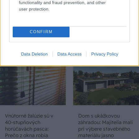
functionality and fraud prevention, and other
user protection.
Chystáte sa zatepľovať
Ako si svojpomocne
alebo meniť kotol?
zatepliť dom
CONFIRM
Návod, ako v nových
minerálnymi doskami
dotačných výzvach
Multipor ETX
neprísť o tisíce eur
Data Deletion
Data Access
Privacy Policy
Vnútorné žalúzie sú v
Dom s ukážkovou
40-stupňových
záhradou: Majitelia mali
horúčavách pasca:
pri výbere stavebného
Prečo z okna robia
materiálu jasno