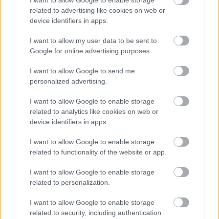
related to advertising like cookies on web or
device identifiers in apps.
I want to allow my user data to be sent to
Google for online advertising purposes.
Temné stránky chalúp:
Žena, búracie kladivo a
I want to allow Google to send me
10 najčastejších
vôňa dreva: Takáto
personalized advertising.
skrytých chýb, ktoré
premena zrubu z roku
vás môžu nepríjemne
1654 sa nevidí každý
I want to allow Google to enable storage
prekvapiť
deň!
related to analytics like cookies on web or
device identifiers in apps.
I want to allow Google to enable storage
DOM
related to functionality of the website or app.
I want to allow Google to enable storage
related to personalization.
I want to allow Google to enable storage
related to security, including authentication