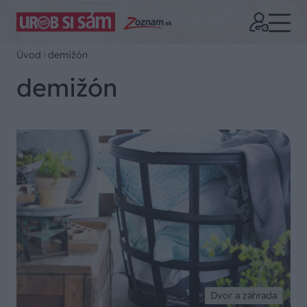
Úvod
demižón
demižón
Dvor a záhrada