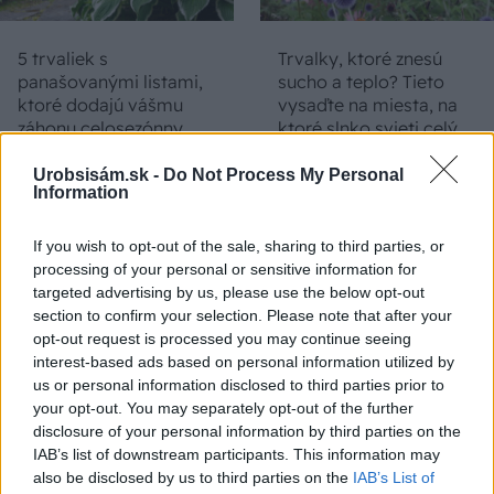
5 trvaliek s
Trvalky, ktoré znesú
panašovanými listami,
sucho a teplo? Tieto
ktoré dodajú vášmu
vysaďte na miesta, na
záhonu celosezónny
ktoré slnko svieti celý
šmrnc
deň
Urobsisám.sk -
Do Not Process My Personal
Information
If you wish to opt-out of the sale, sharing to third parties, or
processing of your personal or sensitive information for
targeted advertising by us, please use the below opt-out
section to confirm your selection. Please note that after your
opt-out request is processed you may continue seeing
interest-based ads based on personal information utilized by
us or personal information disclosed to third parties prior to
Nemusí to byť len
Môže aspirín zachrániť
your opt-out. You may separately opt-out of the further
levanduľa! 7 fialových
ochabnuté izbové
disclosure of your personal information by third parties on the
krások, ktoré rozžiaria
rastliny? Pravda vás
IAB’s list of downstream participants. This information may
vašu záhradu
možno prekvapí
also be disclosed by us to third parties on the
IAB’s List of