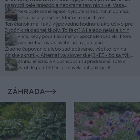
nasmrdi cele hniezdo a neostane tam nic zive. Vasa
pasca naucinke moc efektivne. Skor pritiahne slimaky
Nekupujte drahé lapače: Vyrobte si za 5 minút domácu
pascu na osy a sršne, ktorá ich nepustí von
Ten článok mal takú výpovednú hodnotu ako učivo pre
3 ročník základnej školy. To fakt? AI alebo nejaka kniha
z VŠ? Dnešné rychlotvrdnuce malty - pevnosť 40 Mpa a
Viete, kedy použiť akú maltu? Spoznajte rozdiely, ktoré
doba schnutia tak 15 minut , k tomu vodotesné s
vám ušetria čas v stavebninách aj pri práci
Žiadne čapovanie alebo zadlabávanie, všetko len na
kryštálikou. A rozdiel - schnutie a zretie. Nič?
čínske skrutky. Alternatíva slovenskej IKEI - čo sa týka
pevnosti. Autor si nedal veľa námahy s remeselným
Záhradné ležadlá v obchodoch sú predražené. Toto si
spracovaním, škoda. No lepšie než ten odpad z DTD
vyrobíte pod 140 eur a je oveľa pohodlnejšie!
predávaný v Kauflande alebo Lídli.
ZÁHRADA