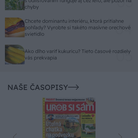
s odlisťovaním funguje aj cez leto, ale pozor na
chyby
Chcete dominantu interiéru, ktorá pritiahne
pohľady? Vyrobte si takéto masívne orechové
svietidlo
Ako dlho variť kukuricu? Tieto časové rozdiely
vás prekvapia
NAŠE ČASOPISY