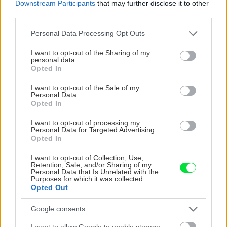
Downstream Participants
that may further disclose it to other
third parties.
CHALUPA
Please note that this website/app uses one or more Google
Personal Data Processing Opt Outs
services and may gather and store information including but
not limited to your visit or usage behaviour. You may click to
I want to opt-out of the Sharing of my
personal data.
grant or deny consent to Google and its third-party tags to
Opted In
use your data for below specified purposes in below Google
consent section.
I want to opt-out of the Sale of my
Personal Data.
Opted In
I want to opt-out of processing my
Personal Data for Targeted Advertising.
Na Morave prerobila
S motorovou pílou sa
Opted In
starú chalupu na
dokáže aj podpísať.
nepoznanie: Keď
Slovák sa nebál a v
I want to opt-out of Collection, Use,
Retention, Sale, and/or Sharing of my
vojdete dnu, zabudnete,
Čičmanoch si postavil
Personal Data that Is Unrelated with the
že nie ste v Toskánsku
montovaný domček v
Purposes for which it was collected.
duchu tradícií
Opted Out
Google consents
I want to allow Google to enable storage