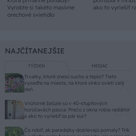
ktorá pritiahne pohľady?
potrubia v mrazo
Vyrobte si takéto masívne
ako to vyriešiť r
orechové svietidlo
NAJČÍTANEJŠIE
TÝŽDEŇ
MESIAC
Trvalky, ktoré znesú sucho a teplo? Tieto
vysaďte na miesta, na ktoré slnko svieti celý
deň
Vnútorné žalúzie sú v 40-stupňových
horúčavách pasca: Prečo z okna robia radiátor
a ako to vyriešiť za pár eur?
Čo robiť, ak paradajky dozrievajú pomaly? Trik