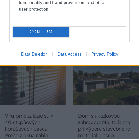
functionality and fraud prevention, and other
user protection.
Chystáte sa zatepľovať
Ako si svojpomocne
alebo meniť kotol?
zatepliť dom
CONFIRM
Návod, ako v nových
minerálnymi doskami
dotačných výzvach
Multipor ETX
neprísť o tisíce eur
Data Deletion
Data Access
Privacy Policy
Vnútorné žalúzie sú v
Dom s ukážkovou
40-stupňových
záhradou: Majitelia mali
horúčavách pasca:
pri výbere stavebného
Prečo z okna robia
materiálu jasno