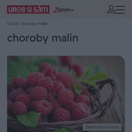
Úvod
choroby malín
choroby malín
Zelenina a ovocie