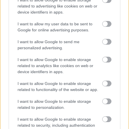
related to advertising like cookies on web or
device identifiers in apps.
I want to allow my user data to be sent to
Google for online advertising purposes.
Temné stránky chalúp:
Žena, búracie kladivo a
I want to allow Google to send me
10 najčastejších
vôňa dreva: Takáto
personalized advertising.
skrytých chýb, ktoré
premena zrubu z roku
vás môžu nepríjemne
1654 sa nevidí každý
I want to allow Google to enable storage
prekvapiť
deň!
related to analytics like cookies on web or
device identifiers in apps.
I want to allow Google to enable storage
DOM
related to functionality of the website or app.
I want to allow Google to enable storage
related to personalization.
I want to allow Google to enable storage
related to security, including authentication