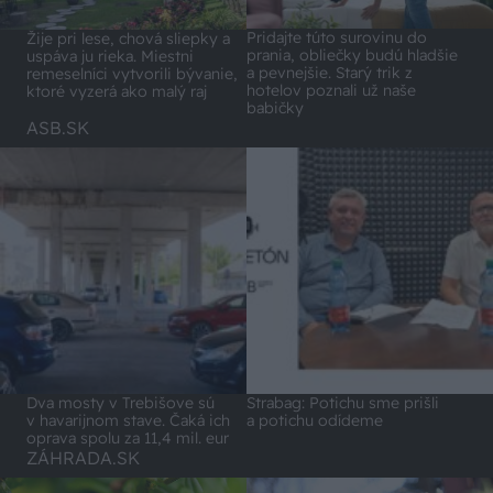
Pridajte túto surovinu do
Žije pri lese, chová sliepky a
prania, obliečky budú hladšie
uspáva ju rieka. Miestni
a pevnejšie. Starý trik z
remeselníci vytvorili bývanie,
hotelov poznali už naše
ktoré vyzerá ako malý raj
babičky
ASB.SK
Dva mosty v Trebišove sú
Strabag: Potichu sme prišli
v havarijnom stave. Čaká ich
a potichu odídeme
oprava spolu za 11,4 mil. eur
ZÁHRADA.SK