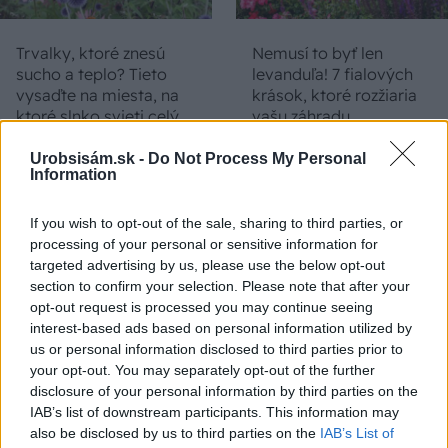
Trvalky, ktoré znesú
Nemusí to byť len
sucho a teplo? Tieto
levanduľa! 7 fialových
vysaďte na miesta, na
krások, ktoré rozžiaria
ktoré slnko svieti celý
vašu záhradu
deň
Urobsisám.sk -
Do Not Process My Personal
Information
If you wish to opt-out of the sale, sharing to third parties, or
processing of your personal or sensitive information for
targeted advertising by us, please use the below opt-out
section to confirm your selection. Please note that after your
opt-out request is processed you may continue seeing
interest-based ads based on personal information utilized by
us or personal information disclosed to third parties prior to
Môže aspirín zachrániť
Júlový reštart uhoriek
your opt-out. You may separately opt-out of the further
ochabnuté izbové
nakladačiek: Ako ich
disclosure of your personal information by third parties on the
rastliny? Pravda vás
podporiť k druhej vlne
IAB’s list of downstream participants. This information may
možno prekvapí
kvitnutia?
also be disclosed by us to third parties on the
IAB’s List of