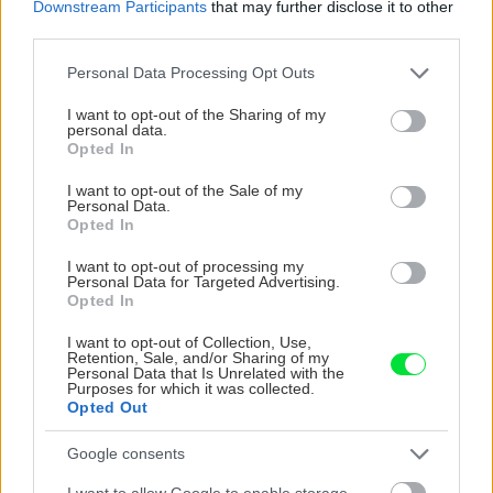
Downstream Participants
that may further disclose it to other
third parties.
CHALUPA
Please note that this website/app uses one or more Google
Personal Data Processing Opt Outs
services and may gather and store information including but
not limited to your visit or usage behaviour. You may click to
I want to opt-out of the Sharing of my
personal data.
grant or deny consent to Google and its third-party tags to
Opted In
use your data for below specified purposes in below Google
consent section.
I want to opt-out of the Sale of my
Personal Data.
Opted In
I want to opt-out of processing my
Personal Data for Targeted Advertising.
Na Morave prerobila
S motorovou pílou sa
Opted In
starú chalupu na
dokáže aj podpísať.
nepoznanie: Keď
Slovák sa nebál a v
I want to opt-out of Collection, Use,
Retention, Sale, and/or Sharing of my
vojdete dnu, zabudnete,
Čičmanoch si postavil
Personal Data that Is Unrelated with the
že nie ste v Toskánsku
montovaný domček v
Purposes for which it was collected.
duchu tradícií
Opted Out
Google consents
I want to allow Google to enable storage