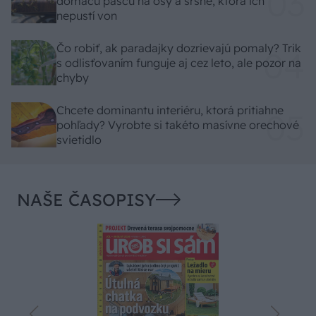
domácu pascu na osy a sršne, ktorá ich
nepustí von
Čo robiť, ak paradajky dozrievajú pomaly? Trik
s odlisťovaním funguje aj cez leto, ale pozor na
chyby
Chcete dominantu interiéru, ktorá pritiahne
pohľady? Vyrobte si takéto masívne orechové
svietidlo
NAŠE ČASOPISY