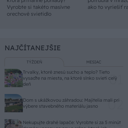
ktorá pritiahne pohľady?
potrubia v mrazo
Vyrobte si takéto masívne
ako to vyriešiť r
orechové svietidlo
NAJČÍTANEJŠIE
TÝŽDEŇ
MESIAC
Trvalky, ktoré znesú sucho a teplo? Tieto
vysaďte na miesta, na ktoré slnko svieti celý
deň
Dom s ukážkovou záhradou: Majitelia mali pri
výbere stavebného materiálu jasno
Nekupujte drahé lapače: Vyrobte si za 5 minút