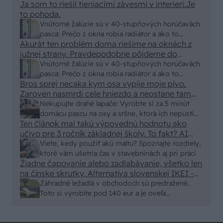
Ja som to riešil tieniacimi závesmi v interieri.Je
to pohoda.
Vnútorné žalúzie sú v 40-stupňových horúčavách
pasca: Prečo z okna robia radiátor a ako to
Akurát ten problém doma riešime na oknách z
vyriešiť za pár eur?
južnej strany. Pravdepodobne pôjdeme do
vonkajšieho tienenia na spôsob markízy
Vnútorné žalúzie sú v 40-stupňových horúčavách
250x150cm. Čínsky predajcovia idú okolo 100
pasca: Prečo z okna robia radiátor a ako to
eur kus.
Bros sprej necaka kym osa vypije moje pivo.
vyriešiť za pár eur?
Zaroven nasmrdi cele hniezdo a neostane tam
nic zive. Vasa pasca naucinke moc efektivne.
Nekupujte drahé lapače: Vyrobte si za 5 minút
Skor pritiahne slimaky
domácu pascu na osy a sršne, ktorá ich nepustí
Ten článok mal takú výpovednú hodnotu ako
von
učivo pre 3 ročník základnej školy. To fakt? AI
alebo nejaka kniha z VŠ? Dnešné rychlotvrdnuce
Viete, kedy použiť akú maltu? Spoznajte rozdiely,
malty - pevnosť 40 Mpa a doba schnutia tak 15
ktoré vám ušetria čas v stavebninách aj pri práci
minut , k tomu vodotesné s kryštálikou. A rozdiel
Žiadne čapovanie alebo zadlabávanie, všetko len
na čínske skrutky. Alternatíva slovenskej IKEI -
- schnutie a zretie. Nič?
čo sa týka pevnosti. Autor si nedal veľa námahy s
Záhradné ležadlá v obchodoch sú predražené.
remeselným spracovaním, škoda. No lepšie než
Toto si vyrobíte pod 140 eur a je oveľa
ten odpad z DTD predávaný v Kauflande alebo
pohodlnejšie!
Lídli.