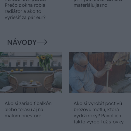
Prečo z okna robia
materiálu jasno
radiátor a ako to
vyriešiť za pár eur?
NÁVODY
Ako si zariadiť balkón
Ako si vyrobiť poctivú
alebo terasu aj na
brezovú metlu, ktorá
malom priestore
vydrží roky? Pavol ich
takto vyrobil už stovky