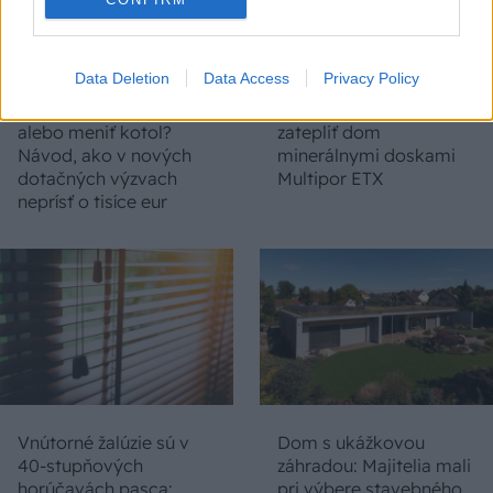
Data Deletion
Data Access
Privacy Policy
Chystáte sa zatepľovať
Ako si svojpomocne
alebo meniť kotol?
zatepliť dom
Návod, ako v nových
minerálnymi doskami
dotačných výzvach
Multipor ETX
neprísť o tisíce eur
Vnútorné žalúzie sú v
Dom s ukážkovou
40-stupňových
záhradou: Majitelia mali
horúčavách pasca:
pri výbere stavebného