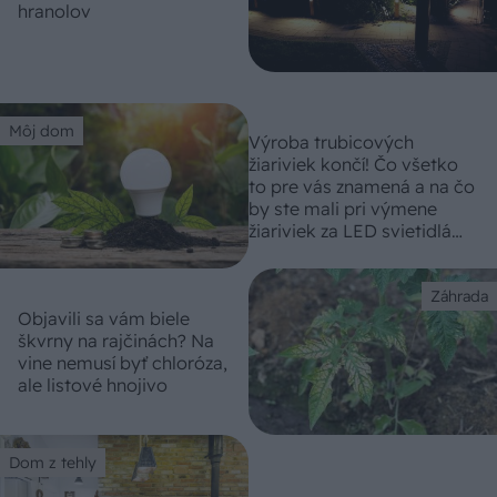
hranolov
Môj dom
Výroba trubicových
žiariviek končí! Čo všetko
to pre vás znamená a na čo
by ste mali pri výmene
žiariviek za LED svietidlá
myslieť
Záhrada
Objavili sa vám biele
škvrny na rajčinách? Na
vine nemusí byť chloróza,
ale listové hnojivo
Dom z tehly