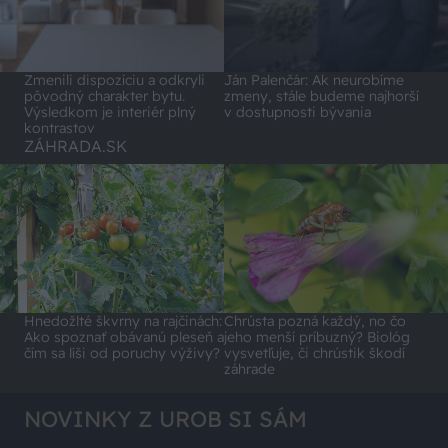
Zmenili dispozíciu a odkryli
Ján Palenčár: Ak neurobíme
pôvodný charakter bytu.
zmeny, stále budeme najhorší
Výsledkom je interiér plný
v dostupnosti bývania
kontrastov
ZÁHRADA.SK
Hnedožlté škvrny na rajčinách:
Chrústa pozná každý, no čo
Ako spoznať obávanú pleseň a
jeho menší príbuzný? Biológ
čím sa líši od poruchy výživy?
vysvetľuje, či chrústik škodí
záhrade
NOVINKY Z UROB SI SÁM