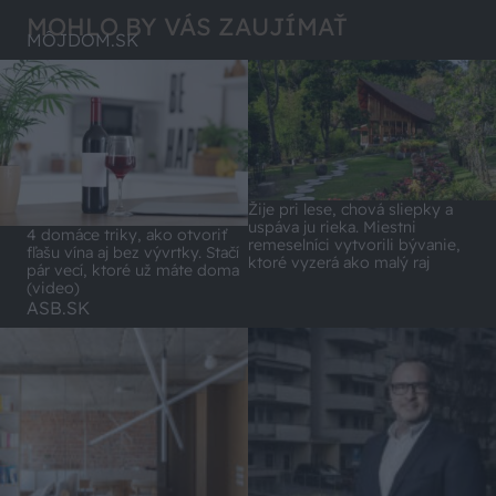
MOHLO BY VÁS ZAUJÍMAŤ
MÔJDOM.SK
Žije pri lese, chová sliepky a
uspáva ju rieka. Miestni
4 domáce triky, ako otvoriť
remeselníci vytvorili bývanie,
fľašu vína aj bez vývrtky. Stačí
ktoré vyzerá ako malý raj
pár vecí, ktoré už máte doma
(video)
ASB.SK