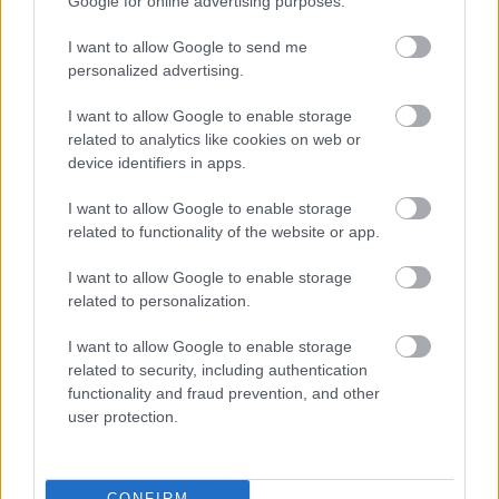
Google for online advertising purposes.
I want to allow Google to send me
personalized advertising.
I want to allow Google to enable storage
related to analytics like cookies on web or
device identifiers in apps.
Temné stránky chalúp:
Žena, búracie kladivo a
I want to allow Google to enable storage
10 najčastejších
vôňa dreva: Takáto
related to functionality of the website or app.
skrytých chýb, ktoré
premena zrubu z roku
vás môžu nepríjemne
1654 sa nevidí každý
I want to allow Google to enable storage
prekvapiť
deň!
related to personalization.
I want to allow Google to enable storage
DOM
related to security, including authentication
functionality and fraud prevention, and other
user protection.
CONFIRM