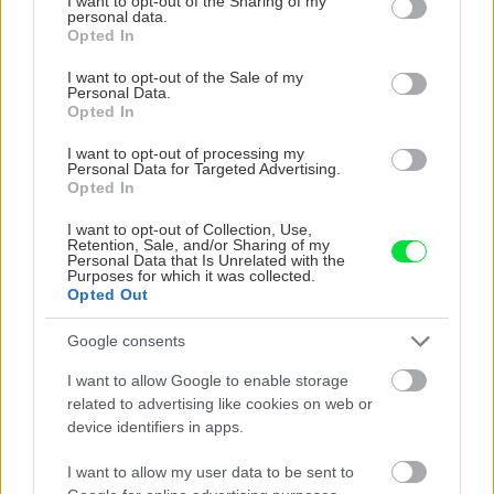
not limited to your visit or usage behaviour. You may click to
I want to opt-out of the Sharing of my
personal data.
grant or deny consent to Google and its third-party tags to
Opted In
use your data for below specified purposes in below Google
consent section.
I want to opt-out of the Sale of my
CHALUPA
Personal Data.
Opted In
I want to opt-out of processing my
Personal Data for Targeted Advertising.
Opted In
I want to opt-out of Collection, Use,
Retention, Sale, and/or Sharing of my
Personal Data that Is Unrelated with the
Purposes for which it was collected.
Opted Out
Na Morave prerobila
S motorovou pílou sa
Google consents
starú chalupu na
dokáže aj podpísať.
nepoznanie: Keď
Slovák sa nebál a v
I want to allow Google to enable storage
vojdete dnu, zabudnete,
Čičmanoch si postavil
related to advertising like cookies on web or
že nie ste v Toskánsku
montovaný domček v
device identifiers in apps.
duchu tradícií
I want to allow my user data to be sent to