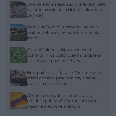
Trvalky, ktoré znesú sucho a teplo? Tieto
vysaďte na miesta, na ktoré slnko svieti
celý deň
Dom s ukážkovou záhradou: Majitelia
mali pri výbere stavebného materiálu
jasno
Čo robiť, ak paradajky dozrievajú
pomaly? Trik s odlisťovaním funguje aj
cez leto, ale pozor na chyby
Nekupujte drahé lapače: Vyrobte si za 5
minút domácu pascu na osy a sršne,
ktorá ich nepustí von
Chcete dominantu interiéru, ktorá
pritiahne pohľady? Vyrobte si takéto
masívne orechové svietidlo