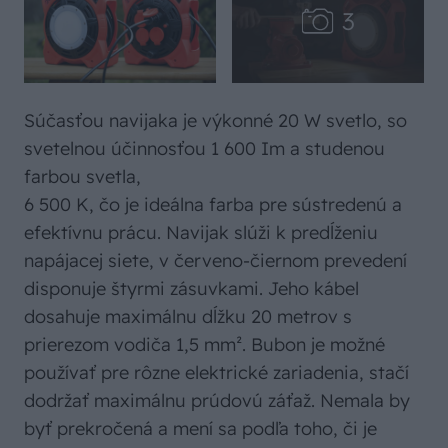
Súčasťou navijaka je výkonné 20 W svetlo, so
svetelnou účinnosťou 1 600 Im a studenou
farbou svetla,
6 500 K, čo je ideálna farba pre sústredenú a
efektívnu prácu. Navijak slúži k predĺženiu
napájacej siete, v červeno-čiernom prevedení
disponuje štyrmi zásuvkami. Jeho kábel
dosahuje maximálnu dĺžku 20 metrov s
prierezom vodiča 1,5 mm². Bubon je možné
používať pre rôzne elektrické zariadenia, stačí
dodržať maximálnu prúdovú záťaž. Nemala by
byť prekročená a mení sa podľa toho, či je