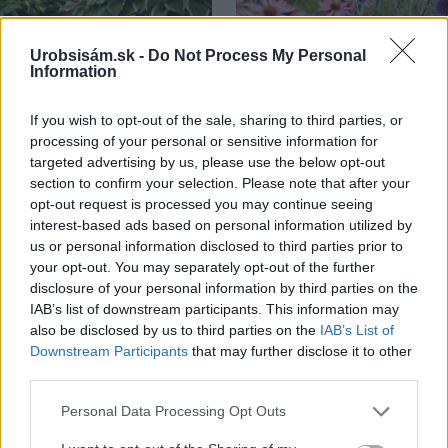
Urobsisám.sk -
Do Not Process My Personal
Information
5 trvaliek s
Trvalky, ktoré znesú
panašovanými listami,
sucho a teplo? Tieto
If you wish to opt-out of the sale, sharing to third parties, or
ktoré dodajú vášmu
vysaďte na miesta, na
processing of your personal or sensitive information for
záhonu celosezónny
ktoré slnko svieti celý
targeted advertising by us, please use the below opt-out
šmrnc
deň
section to confirm your selection. Please note that after your
opt-out request is processed you may continue seeing
interest-based ads based on personal information utilized by
us or personal information disclosed to third parties prior to
your opt-out. You may separately opt-out of the further
disclosure of your personal information by third parties on the
IAB’s list of downstream participants. This information may
also be disclosed by us to third parties on the
IAB’s List of
Downstream Participants
that may further disclose it to other
third parties.
Nemusí to byť len
Môže aspirín zachrániť
levanduľa! 7 fialových
ochabnuté izbové
Please note that this website/app uses one or more Google
Personal Data Processing Opt Outs
krások, ktoré rozžiaria
rastliny? Pravda vás
services and may gather and store information including but
vašu záhradu
možno prekvapí