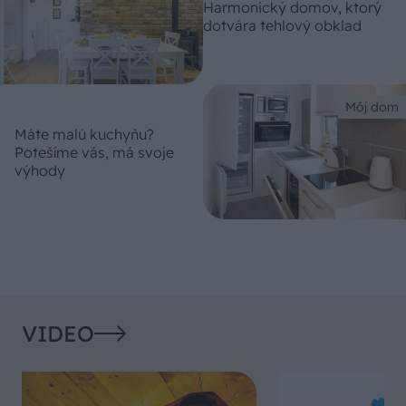
Harmonický domov, ktorý
dotvára tehlový obklad
Môj dom
Máte malú kuchyňu?
Potešíme vás, má svoje
výhody
VIDEO