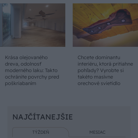
Krása olejovaného
Chcete dominantu
dreva, odolnosť
interiéru, ktorá pritiahne
moderného laku: Takto
pohľady? Vyrobte si
ochránite povrchy pred
takéto masívne
poškriabaním
orechové svietidlo
NAJČÍTANEJŠIE
TÝŽDEŇ
MESIAC