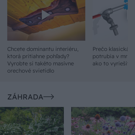
Chcete dominantu interiéru,
Prečo klasická iz
ktorá pritiahne pohľady?
potrubia v mrazo
Vyrobte si takéto masívne
ako to vyriešiť r
orechové svietidlo
ZÁHRADA