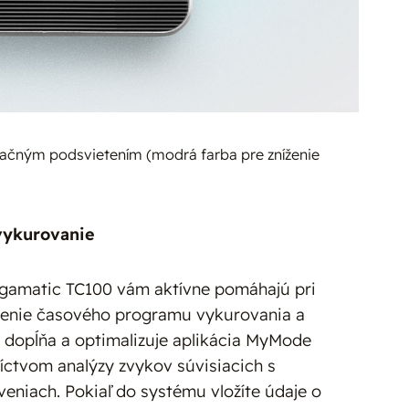
začným podsvietením (modrá farba pre zníženie
 vykurovanie
gamatic TC100 vám aktívne pomáhajú pri
avenie časového programu vykurovania a
, dopĺňa a optimalizuje aplikácia MyMode
íctvom analýzy zvykov súvisiacich s
veniach. Pokiaľ do systému vložíte údaje o