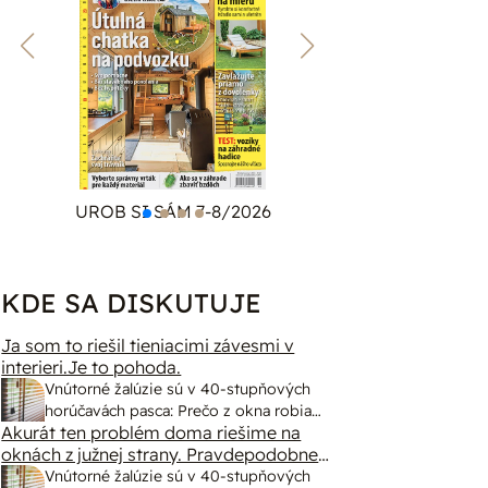
UROB SI SÁM 7-8/2026
ZÁHRA
KDE SA DISKUTUJE
Ja som to riešil tieniacimi závesmi v
interieri.Je to pohoda.
Vnútorné žalúzie sú v 40-stupňových
horúčavách pasca: Prečo z okna robia
Akurát ten problém doma riešime na
radiátor a ako to vyriešiť za pár eur?
oknách z južnej strany. Pravdepodobne
pôjdeme do vonkajšieho tienenia na
Vnútorné žalúzie sú v 40-stupňových