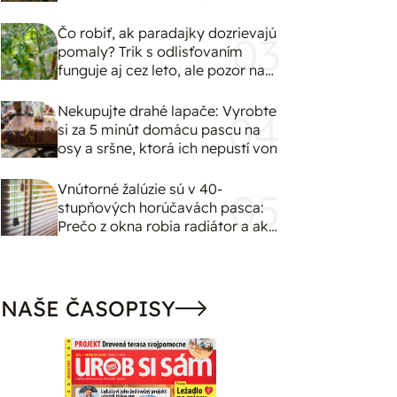
Čo robiť, ak paradajky dozrievajú
pomaly? Trik s odlisťovaním
funguje aj cez leto, ale pozor na
chyby
Nekupujte drahé lapače: Vyrobte
si za 5 minút domácu pascu na
osy a sršne, ktorá ich nepustí von
Vnútorné žalúzie sú v 40-
stupňových horúčavách pasca:
Prečo z okna robia radiátor a ako
to vyriešiť za pár eur?
NAŠE ČASOPISY