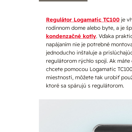
Regulátor Logamatic TC100
je v
rodinnom dome alebo byte, a je š
kondenzačné kotly
. Vďaka prakt
napájaním nie je potrebné montova
jednoducho inštaluje a prislúchaj
regulátorom rýchlo spojí. Ak mát
chcete pomocou Logamatic TC100 m
miestnosti, môžete tak urobiť použ
ktoré sa spárujú s regulátorom.