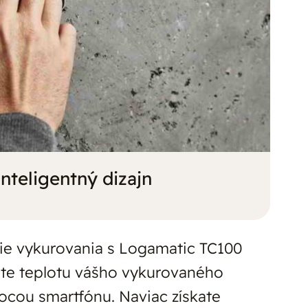
inteligentný dizajn
nie vykurovania s Logamatic TC100
jte teplotu vášho vykurovaného
ocou smartfónu. Naviac získate