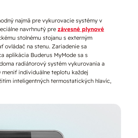
hodný najmä pre vykurovacie systémy v
peciálne navrhnutý pre
závesné plynové
ickému stolnému stojanu s externým
ť ovládač na stenu. Zariadenie sa
úca aplikácia Buderus MyMode sa s
e doma radiátorový systém vykurovania a
eniť individuálne teplotu každej
itím inteligentných termostatických hlavíc,