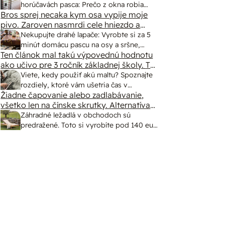
spôsob markízy 250x150cm. Čínsky
horúčavách pasca: Prečo z okna robia
predajcovia idú okolo 100 eur kus.
Bros sprej necaka kym osa vypije moje
radiátor a ako to vyriešiť za pár eur?
pivo. Zaroven nasmrdi cele hniezdo a
neostane tam nic zive. Vasa pasca
Nekupujte drahé lapače: Vyrobte si za 5
naucinke moc efektivne. Skor pritiahne
minút domácu pascu na osy a sršne,
slimaky
Ten článok mal takú výpovednú hodnotu
ktorá ich nepustí von
ako učivo pre 3 ročník základnej školy. To
fakt? AI alebo nejaka kniha z VŠ? Dnešné
Viete, kedy použiť akú maltu? Spoznajte
rychlotvrdnuce malty - pevnosť 40 Mpa a
rozdiely, ktoré vám ušetria čas v
doba schnutia tak 15 minut , k tomu
Žiadne čapovanie alebo zadlabávanie,
stavebninách aj pri práci
vodotesné s kryštálikou. A rozdiel -
všetko len na čínske skrutky. Alternatíva
slovenskej IKEI - čo sa týka pevnosti.
schnutie a zretie. Nič?
Záhradné ležadlá v obchodoch sú
Autor si nedal veľa námahy s remeselným
predražené. Toto si vyrobíte pod 140 eur
spracovaním, škoda. No lepšie než ten
a je oveľa pohodlnejšie!
odpad z DTD predávaný v Kauflande
alebo Lídli.