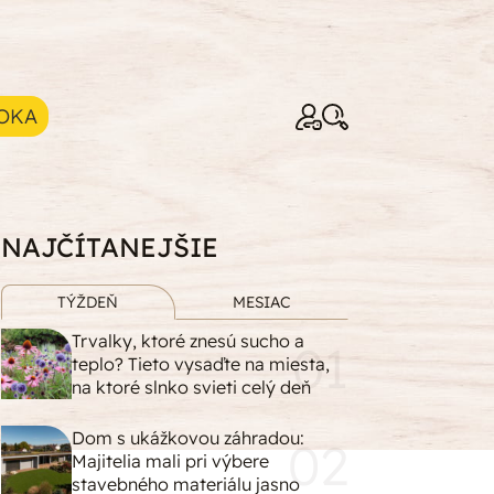
OKA
NAJČÍTANEJŠIE
TÝŽDEŇ
MESIAC
Trvalky, ktoré znesú sucho a
teplo? Tieto vysaďte na miesta,
na ktoré slnko svieti celý deň
Dom s ukážkovou záhradou:
Majitelia mali pri výbere
stavebného materiálu jasno