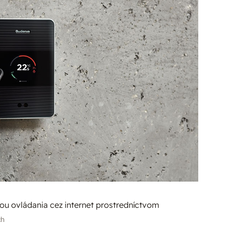
u ovládania cez internet prostredníctvom
ch