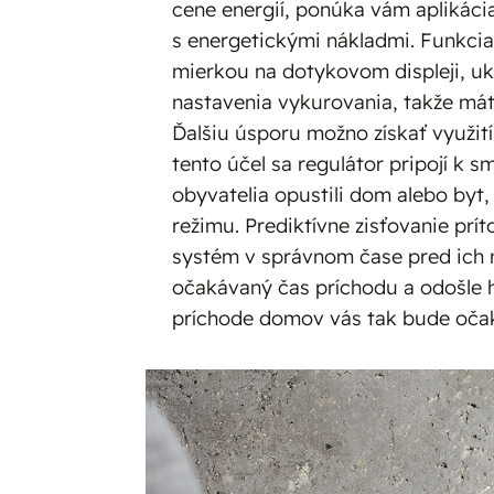
cene energií, ponúka vám aplikácia
s energetickými nákladmi. Funkcia
mierkou na dotykovom displeji, uk
nastavenia vykurovania, takže mát
Ďalšiu úsporu možno získať využit
tento účel sa regulátor pripojí k s
obyvatelia opustili dom alebo byt
režimu. Prediktívne zisťovanie prí
systém v správnom čase pred ich 
očakávaný čas príchodu a odošle h
príchode domov vás tak bude očak