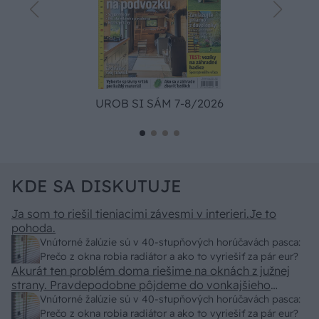
UROB SI SÁM 7-8/2026
KDE SA DISKUTUJE
Ja som to riešil tieniacimi závesmi v interieri.Je to
pohoda.
Vnútorné žalúzie sú v 40-stupňových horúčavách pasca:
Prečo z okna robia radiátor a ako to vyriešiť za pár eur?
Akurát ten problém doma riešime na oknách z južnej
strany. Pravdepodobne pôjdeme do vonkajšieho
tienenia na spôsob markízy 250x150cm. Čínsky
Vnútorné žalúzie sú v 40-stupňových horúčavách pasca:
predajcovia idú okolo 100 eur kus.
Prečo z okna robia radiátor a ako to vyriešiť za pár eur?