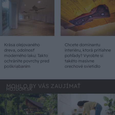
Krása olejovaného
Chcete dominantu
dreva, odolnosť
interiéru, ktorá pritiahne
moderného laku: Takto
pohľady? Vyrobte si
ochránite povrchy pred
takéto masívne
poškriabaním
orechové svietidlo
MOHLO BY VÁS ZAUJÍMAŤ
MÔJDOM.SK