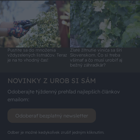
Pustite sa do množenia
Zlaté žltnutie viniča sa šíri
vždyzelených listnáčov. Teraz
Slovenskom. Čo si treba
je na to vhodný čas!
všímať a čo musí urobiť aj
bežný záhradkár?
NOVINKY Z UROB SI SÁM
Odoberajte týždenný prehľad najlepších článkov
emailom:
Odoberať bezplatný newsletter
Odber je možné kedykoľvek zrušiť jedným kliknutím.