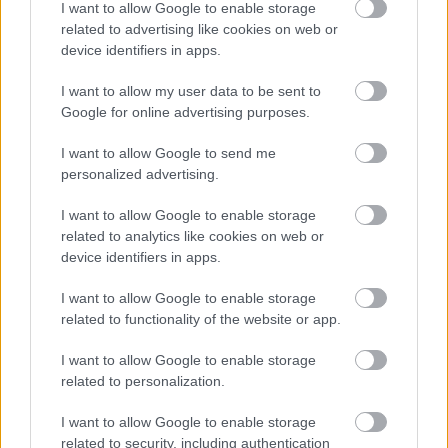
I want to allow Google to enable storage
related to advertising like cookies on web or
device identifiers in apps.
I want to allow my user data to be sent to
Google for online advertising purposes.
I want to allow Google to send me
Temné stránky chalúp:
Žena, búracie kladivo a
personalized advertising.
10 najčastejších
vôňa dreva: Takáto
skrytých chýb, ktoré
premena zrubu z roku
I want to allow Google to enable storage
vás môžu nepríjemne
1654 sa nevidí každý
related to analytics like cookies on web or
prekvapiť
deň!
device identifiers in apps.
I want to allow Google to enable storage
DOM
related to functionality of the website or app.
I want to allow Google to enable storage
related to personalization.
I want to allow Google to enable storage
related to security, including authentication