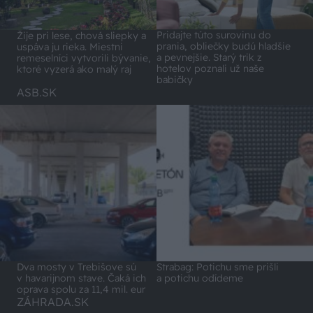
Pridajte túto surovinu do
Žije pri lese, chová sliepky a
prania, obliečky budú hladšie
uspáva ju rieka. Miestni
a pevnejšie. Starý trik z
remeselníci vytvorili bývanie,
hotelov poznali už naše
ktoré vyzerá ako malý raj
babičky
ASB.SK
Dva mosty v Trebišove sú
Strabag: Potichu sme prišli
v havarijnom stave. Čaká ich
a potichu odídeme
oprava spolu za 11,4 mil. eur
ZÁHRADA.SK