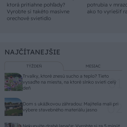
ktorá pritiahne pohľady?
potrubia v mrazo
Vyrobte si takéto masívne
ako to vyriešiť r
orechové svietidlo
NAJČÍTANEJŠIE
TÝŽDEŇ
MESIAC
Trvalky, ktoré znesú sucho a teplo? Tieto
vysaďte na miesta, na ktoré slnko svieti celý
deň
Dom s ukážkovou záhradou: Majitelia mali pri
výbere stavebného materiálu jasno
Nekupujte drahé lapače: Vyrobte si za 5 minút