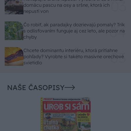
domácu pascu na osy a sršne, ktorá ich
nepustí von
Čo robiť, ak paradajky dozrievajú pomaly? Trik
s odlisťovaním funguje aj cez leto, ale pozor na
chyby
Chcete dominantu interiéru, ktorá pritiahne
pohľady? Vyrobte si takéto masívne orechové
svietidlo
NAŠE ČASOPISY