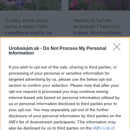
Trvalky, ktoré znesú
Nemusí to byť len
sucho a teplo? Tieto
levanduľa! 7 fialových
vysaďte na miesta, na
krások, ktoré rozžiaria
ktoré slnko svieti celý
vašu záhradu
deň
Urobsisám.sk -
Do Not Process My Personal
Information
If you wish to opt-out of the sale, sharing to third parties, or
processing of your personal or sensitive information for
targeted advertising by us, please use the below opt-out
section to confirm your selection. Please note that after your
opt-out request is processed you may continue seeing
interest-based ads based on personal information utilized by
us or personal information disclosed to third parties prior to
Môže aspirín zachrániť
Júlový reštart uhoriek
your opt-out. You may separately opt-out of the further
ochabnuté izbové
nakladačiek: Ako ich
disclosure of your personal information by third parties on the
rastliny? Pravda vás
podporiť k druhej vlne
IAB’s list of downstream participants. This information may
možno prekvapí
kvitnutia?
also be disclosed by us to third parties on the
IAB’s List of