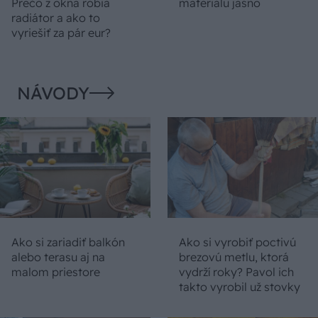
Prečo z okna robia
materiálu jasno
radiátor a ako to
vyriešiť za pár eur?
NÁVODY
Ako si zariadiť balkón
Ako si vyrobiť poctivú
alebo terasu aj na
brezovú metlu, ktorá
malom priestore
vydrží roky? Pavol ich
takto vyrobil už stovky