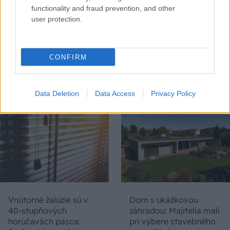
functionality and fraud prevention, and other
user protection.
Chystáte sa zatepľovať
Ako si svojpomocne
alebo meniť kotol?
zatepliť dom
CONFIRM
Návod, ako v nových
minerálnymi doskami
dotačných výzvach
Multipor ETX
neprísť o tisíce eur
Data Deletion
Data Access
Privacy Policy
Vnútorné žalúzie sú v
Dom s ukážkovou
40-stupňových
záhradou: Majitelia mali
horúčavách pasca:
pri výbere stavebného