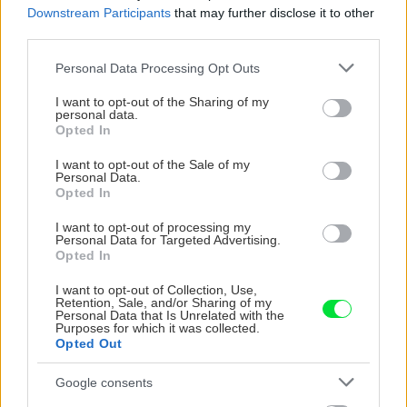
Downstream Participants
that may further disclose it to other
third parties.
CHALUPA
Please note that this website/app uses one or more Google
Personal Data Processing Opt Outs
services and may gather and store information including but
not limited to your visit or usage behaviour. You may click to
I want to opt-out of the Sharing of my
personal data.
grant or deny consent to Google and its third-party tags to
Opted In
use your data for below specified purposes in below Google
consent section.
I want to opt-out of the Sale of my
Personal Data.
Opted In
I want to opt-out of processing my
Personal Data for Targeted Advertising.
Na Morave prerobila
S motorovou pílou sa
Opted In
starú chalupu na
dokáže aj podpísať.
I want to opt-out of Collection, Use,
nepoznanie: Keď
Slovák sa nebál a v
Retention, Sale, and/or Sharing of my
vojdete dnu, zabudnete,
Čičmanoch si postavil
Personal Data that Is Unrelated with the
Purposes for which it was collected.
že nie ste v Toskánsku
montovaný domček v
Opted Out
duchu tradícií
Google consents