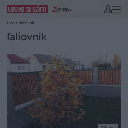
Úvod
ľaliovník
ľaliovník
Záhrada