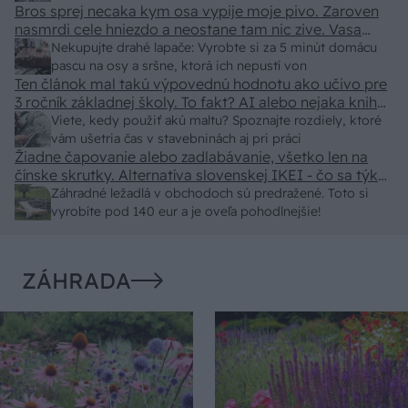
Bros sprej necaka kym osa vypije moje pivo. Zaroven
nasmrdi cele hniezdo a neostane tam nic zive. Vasa
pasca naucinke moc efektivne. Skor pritiahne slimaky
Nekupujte drahé lapače: Vyrobte si za 5 minút domácu
pascu na osy a sršne, ktorá ich nepustí von
Ten článok mal takú výpovednú hodnotu ako učivo pre
3 ročník základnej školy. To fakt? AI alebo nejaka kniha
z VŠ? Dnešné rychlotvrdnuce malty - pevnosť 40 Mpa a
Viete, kedy použiť akú maltu? Spoznajte rozdiely, ktoré
doba schnutia tak 15 minut , k tomu vodotesné s
vám ušetria čas v stavebninách aj pri práci
Žiadne čapovanie alebo zadlabávanie, všetko len na
kryštálikou. A rozdiel - schnutie a zretie. Nič?
čínske skrutky. Alternatíva slovenskej IKEI - čo sa týka
pevnosti. Autor si nedal veľa námahy s remeselným
Záhradné ležadlá v obchodoch sú predražené. Toto si
spracovaním, škoda. No lepšie než ten odpad z DTD
vyrobíte pod 140 eur a je oveľa pohodlnejšie!
predávaný v Kauflande alebo Lídli.
ZÁHRADA