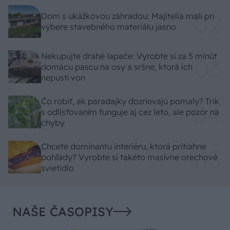
Dom s ukážkovou záhradou: Majitelia mali pri
výbere stavebného materiálu jasno
Nekupujte drahé lapače: Vyrobte si za 5 minút
domácu pascu na osy a sršne, ktorá ich
nepustí von
Čo robiť, ak paradajky dozrievajú pomaly? Trik
s odlisťovaním funguje aj cez leto, ale pozor na
chyby
Chcete dominantu interiéru, ktorá pritiahne
pohľady? Vyrobte si takéto masívne orechové
svietidlo
NAŠE ČASOPISY