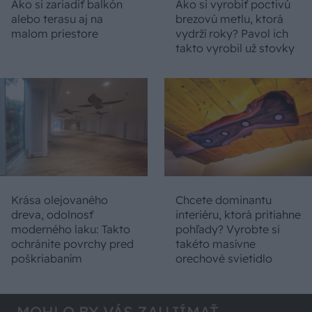
Ako si zariadiť balkón
Ako si vyrobiť poctivú
alebo terasu aj na
brezovú metlu, ktorá
malom priestore
vydrží roky? Pavol ich
takto vyrobil už stovky
Krása olejovaného
Chcete dominantu
dreva, odolnosť
interiéru, ktorá pritiahne
moderného laku: Takto
pohľady? Vyrobte si
ochránite povrchy pred
takéto masívne
poškriabaním
orechové svietidlo