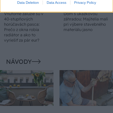
Data Deletion
Data Access
Privacy Policy
Vnútorné žalúzie sú v
Dom s ukážkovou
40-stupňových
záhradou: Majitelia mali
horúčavách pasca:
pri výbere stavebného
Prečo z okna robia
materiálu jasno
radiátor a ako to
vyriešiť za pár eur?
NÁVODY