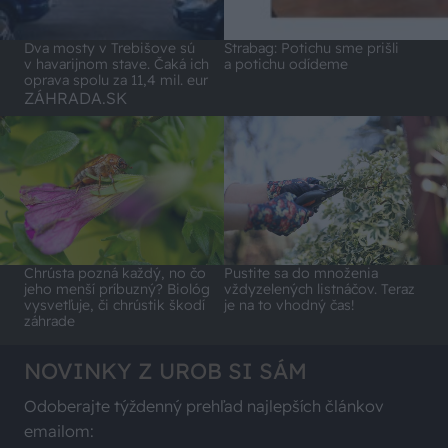
Dva mosty v Trebišove sú
Strabag: Potichu sme prišli
v havarijnom stave. Čaká ich
a potichu odídeme
oprava spolu za 11,4 mil. eur
ZÁHRADA.SK
Chrústa pozná každý, no čo
Pustite sa do množenia
jeho menší príbuzný? Biológ
vždyzelených listnáčov. Teraz
vysvetľuje, či chrústik škodí
je na to vhodný čas!
záhrade
NOVINKY Z UROB SI SÁM
Odoberajte týždenný prehľad najlepších článkov
emailom: