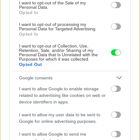
consent section.
vojdete dnu, zabudnete,
Čičmanoch si postavil
I want to opt-out of the Sale of my
Personal Data.
že nie ste v Toskánsku
montovaný domček v
Opted In
duchu tradícií
I want to opt-out of processing my
Personal Data for Targeted Advertising.
Opted In
I want to opt-out of Collection, Use,
Retention, Sale, and/or Sharing of my
Personal Data that Is Unrelated with the
Purposes for which it was collected.
Opted Out
Google consents
Temné stránky chalúp:
Žena, búracie kladivo a
I want to allow Google to enable storage
10 najčastejších
vôňa dreva: Takáto
related to advertising like cookies on web or
skrytých chýb, ktoré
premena zrubu z roku
device identifiers in apps.
vás môžu nepríjemne
1654 sa nevidí každý
prekvapiť
deň!
I want to allow my user data to be sent to
Google for online advertising purposes.
I want to allow Google to send me
DOM