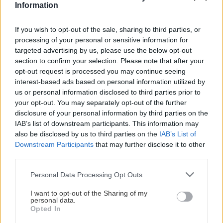
Information
Môže aspirín zachrániť
Júlový reštart uhoriek
ochabnuté izbové
nakladačiek: Ako ich
If you wish to opt-out of the sale, sharing to third parties, or
rastliny? Pravda vás
podporiť k druhej vlne
processing of your personal or sensitive information for
možno prekvapí
kvitnutia?
targeted advertising by us, please use the below opt-out
section to confirm your selection. Please note that after your
opt-out request is processed you may continue seeing
interest-based ads based on personal information utilized by
CHALUPA
us or personal information disclosed to third parties prior to
your opt-out. You may separately opt-out of the further
disclosure of your personal information by third parties on the
IAB’s list of downstream participants. This information may
also be disclosed by us to third parties on the
IAB’s List of
Downstream Participants
that may further disclose it to other
third parties.
Please note that this website/app uses one or more Google
Personal Data Processing Opt Outs
services and may gather and store information including but
not limited to your visit or usage behaviour. You may click to
I want to opt-out of the Sharing of my
Na Morave prerobila
S motorovou pílou sa
personal data.
grant or deny consent to Google and its third-party tags to
starú chalupu na
dokáže aj podpísať.
Opted In
use your data for below specified purposes in below Google
nepoznanie: Keď
Slovák sa nebál a v