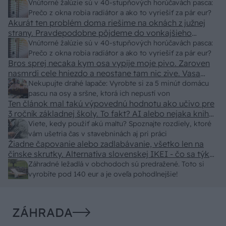
Vnútorné žalúzie sú v 40-stupňových horúčavách pasca:
Prečo z okna robia radiátor a ako to vyriešiť za pár eur?
Akurát ten problém doma riešime na oknách z južnej
strany. Pravdepodobne pôjdeme do vonkajšieho
tienenia na spôsob markízy 250x150cm. Čínsky
Vnútorné žalúzie sú v 40-stupňových horúčavách pasca:
predajcovia idú okolo 100 eur kus.
Prečo z okna robia radiátor a ako to vyriešiť za pár eur?
Bros sprej necaka kym osa vypije moje pivo. Zaroven
nasmrdi cele hniezdo a neostane tam nic zive. Vasa
pasca naucinke moc efektivne. Skor pritiahne slimaky
Nekupujte drahé lapače: Vyrobte si za 5 minút domácu
pascu na osy a sršne, ktorá ich nepustí von
Ten článok mal takú výpovednú hodnotu ako učivo pre
3 ročník základnej školy. To fakt? AI alebo nejaka kniha
z VŠ? Dnešné rychlotvrdnuce malty - pevnosť 40 Mpa a
Viete, kedy použiť akú maltu? Spoznajte rozdiely, ktoré
doba schnutia tak 15 minut , k tomu vodotesné s
vám ušetria čas v stavebninách aj pri práci
Žiadne čapovanie alebo zadlabávanie, všetko len na
kryštálikou. A rozdiel - schnutie a zretie. Nič?
čínske skrutky. Alternatíva slovenskej IKEI - čo sa týka
pevnosti. Autor si nedal veľa námahy s remeselným
Záhradné ležadlá v obchodoch sú predražené. Toto si
spracovaním, škoda. No lepšie než ten odpad z DTD
vyrobíte pod 140 eur a je oveľa pohodlnejšie!
predávaný v Kauflande alebo Lídli.
ZÁHRADA