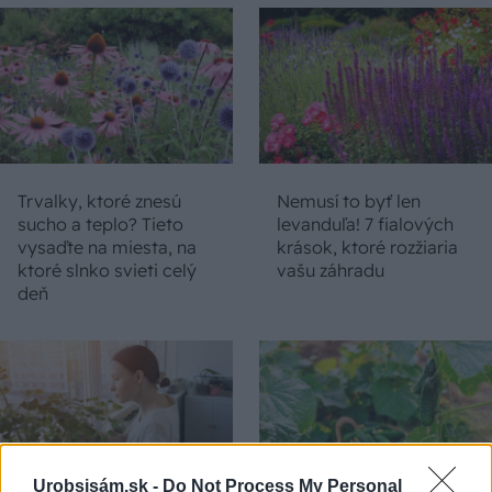
Trvalky, ktoré znesú
Nemusí to byť len
sucho a teplo? Tieto
levanduľa! 7 fialových
vysaďte na miesta, na
krások, ktoré rozžiaria
ktoré slnko svieti celý
vašu záhradu
deň
Urobsisám.sk -
Do Not Process My Personal