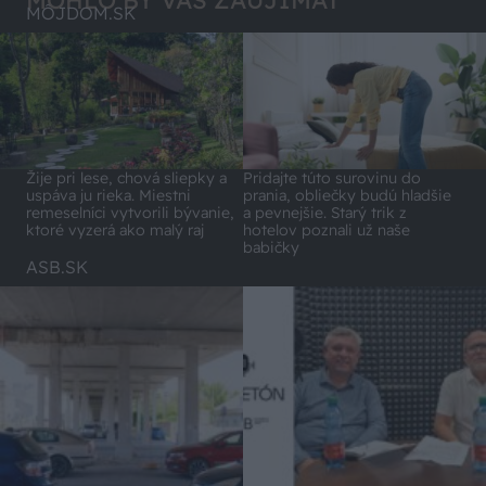
MOHLO BY VÁS ZAUJÍMAŤ
MÔJDOM.SK
Pridajte túto surovinu do
Žije pri lese, chová sliepky a
prania, obliečky budú hladšie
uspáva ju rieka. Miestni
a pevnejšie. Starý trik z
remeselníci vytvorili bývanie,
hotelov poznali už naše
ktoré vyzerá ako malý raj
babičky
ASB.SK