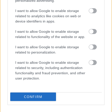
personalized advertising.
I want to allow Google to enable storage
related to analytics like cookies on web or
device identifiers in apps.
I want to allow Google to enable storage
related to functionality of the website or app.
I want to allow Google to enable storage
Chystáte sa zatepľovať
Ako si svojpomocne
related to personalization.
alebo meniť kotol?
zatepliť dom
Návod, ako v nových
minerálnymi doskami
I want to allow Google to enable storage
dotačných výzvach
Multipor ETX
related to security, including authentication
neprísť o tisíce eur
functionality and fraud prevention, and other
user protection.
CONFIRM