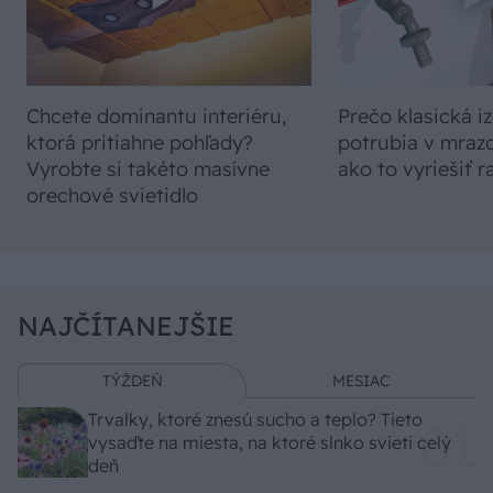
Chcete dominantu interiéru,
Prečo klasická iz
ktorá pritiahne pohľady?
potrubia v mrazo
Vyrobte si takéto masívne
ako to vyriešiť r
orechové svietidlo
NAJČÍTANEJŠIE
TÝŽDEŇ
MESIAC
Trvalky, ktoré znesú sucho a teplo? Tieto
vysaďte na miesta, na ktoré slnko svieti celý
deň