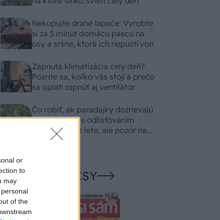
na ktoré slnko svieti celý deň
Nekupujte drahé lapače: Vyrobte
si za 5 minút domácu pascu na
osy a sršne, ktorá ich nepustí von
Zapnutá klimatizácia celý deň?
Pozrite sa, koľko vás stojí a prečo
sa oplatí zapnúť aj ventilátor
Čo robiť, ak paradajky dozrievajú
pomaly? Trik s odlisťovaním
funguje aj cez leto, ale pozor na
chyby
sonal or
ection to
NAŠE ČASOPISY
ou may
 personal
out of the
 downstream