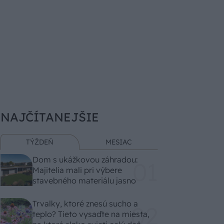
NAJČÍTANEJŠIE
TÝŽDEŇ
MESIAC
Dom s ukážkovou záhradou:
Majitelia mali pri výbere
stavebného materiálu jasno
Trvalky, ktoré znesú sucho a
teplo? Tieto vysaďte na miesta,