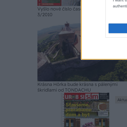
authenti
Vyšlo nové číslo časopisu Urob si sám
3/2010
Aktua
Krásna Hôrka bude krásna s pálenými
škridlami od TONDACHU
Aktua