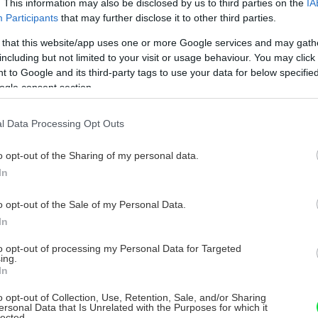
. This information may also be disclosed by us to third parties on the
IA
Participants
that may further disclose it to other third parties.
 that this website/app uses one or more Google services and may gath
including but not limited to your visit or usage behaviour. You may click 
 to Google and its third-party tags to use your data for below specifi
ogle consent section.
 Trik
Chystáte sa zatepľovať alebo meniť kotol?
or na
Návod, ako v nových dotačných výzvach
l Data Processing Opt Outs
neprísť o tisíce eur
o opt-out of the Sharing of my personal data.
In
o opt-out of the Sale of my Personal Data.
In
to opt-out of processing my Personal Data for Targeted
ing.
In
o opt-out of Collection, Use, Retention, Sale, and/or Sharing
ersonal Data that Is Unrelated with the Purposes for which it
lected.