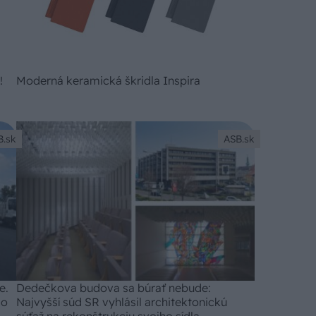
!
Moderná keramická škridla Inspira
B.sk
ASB.sk
e.
Dedečkova budova sa búrať nebude:
 o
Najvyšší súd SR vyhlásil architektonickú