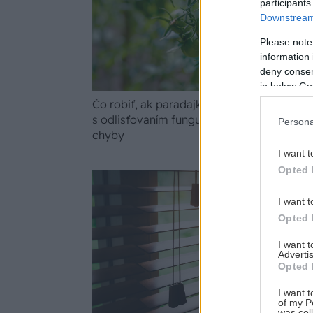
participants
Downstream 
Please note
information 
deny consent
in below Go
Čo robiť, ak paradajky dozrievajú pomaly?
s odlisťovaním funguje aj cez leto, ale poz
Persona
chyby
I want t
Opted 
I want t
Opted 
I want 
Advertis
Opted 
I want t
of my P
was col