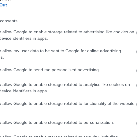
Out
Ako si vyrobiť poctivú brezovú metlu, ktorá
consents
iátor
vydrží roky? Pavol ich takto vyrobil už stovky
o allow Google to enable storage related to advertising like cookies on
evice identifiers in apps.
lity
Aktuality
o allow my user data to be sent to Google for online advertising
s.
to allow Google to send me personalized advertising.
o allow Google to enable storage related to analytics like cookies on
evice identifiers in apps.
o allow Google to enable storage related to functionality of the website
Získajte financie na rekonštrukciu a ušetrite
o allow Google to enable storage related to personalization.
o allow Google to enable storage related to security, including