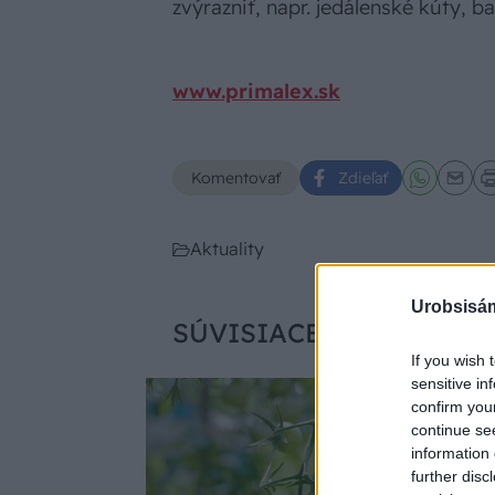
zvýrazniť, napr. jedálenské kúty, ba
www.primalex.sk
Komentovať
Zdieľať
Aktuality
Urobsisám
SÚVISIACE
If you wish 
sensitive in
confirm you
continue se
information 
further disc