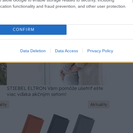
cation functionality and fraud prevention, and other user protection.
lity
Aktuality
CONFIRM
Data Deletion
Data Access
Privacy Policy
STIEBEL ELTRON Vám pomôže ušetriť ešte
viac vďaka akčným setom!
lity
Aktuality