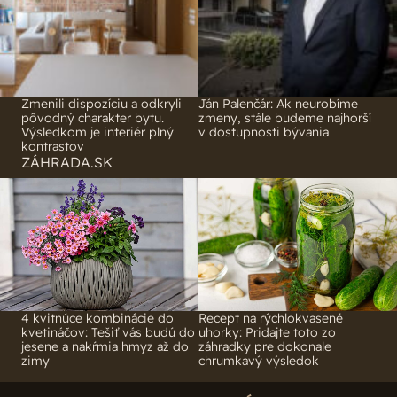
Zmenili dispozíciu a odkryli
Ján Palenčár: Ak neurobíme
pôvodný charakter bytu.
zmeny, stále budeme najhorší
Výsledkom je interiér plný
v dostupnosti bývania
kontrastov
ZÁHRADA.SK
4 kvitnúce kombinácie do
Recept na rýchlokvasené
kvetináčov: Tešiť vás budú do
uhorky: Pridajte toto zo
jesene a nakŕmia hmyz až do
záhradky pre dokonale
zimy
chrumkavý výsledok