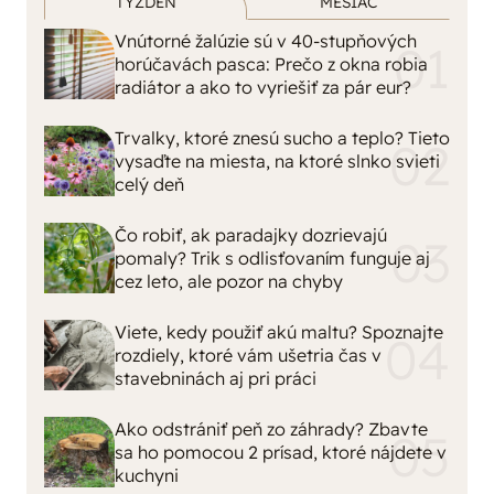
TÝŽDEŇ
MESIAC
Vnútorné žalúzie sú v 40-stupňových
horúčavách pasca: Prečo z okna robia
radiátor a ako to vyriešiť za pár eur?
Trvalky, ktoré znesú sucho a teplo? Tieto
vysaďte na miesta, na ktoré slnko svieti
celý deň
Čo robiť, ak paradajky dozrievajú
pomaly? Trik s odlisťovaním funguje aj
cez leto, ale pozor na chyby
Viete, kedy použiť akú maltu? Spoznajte
rozdiely, ktoré vám ušetria čas v
stavebninách aj pri práci
Ako odstrániť peň zo záhrady? Zbavte
sa ho pomocou 2 prísad, ktoré nájdete v
kuchyni