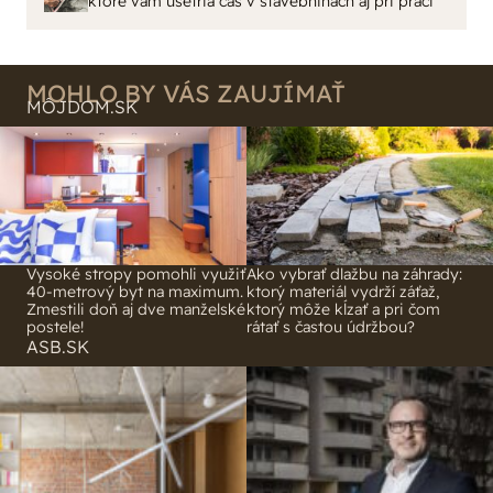
malty - pevnosť 40 Mpa a doba schnutia tak 15
ktoré vám ušetria čas v stavebninách aj pri práci
minut , k tomu vodotesné s kryštálikou. A rozdiel
- schnutie a zretie. Nič?
MOHLO BY VÁS ZAUJÍMAŤ
MÔJDOM.SK
Vysoké stropy pomohli využiť
Ako vybrať dlažbu na záhrady:
40-metrový byt na maximum.
ktorý materiál vydrží záťaž,
Zmestili doň aj dve manželské
ktorý môže kĺzať a pri čom
postele!
rátať s častou údržbou?
ASB.SK