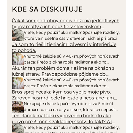
KDE SA DISKUTUJE
Čakal som podrobný popis zloženia jednotlivých
typov malty a ich použitie v slovenskom
prostredí, no dostal som len pár primitívnych rád
Viete, kedy použiť akú maltu? Spoznajte rozdiely,
o výbere vriec v stavebninách. Kde sa podel
ktoré vám ušetria čas v stavebninách aj pri práci
názov a zmysel časopisu "Urob si sám" ? To
Ja som to riešil tieniacimi závesmi v interieri.Je
skutočne už nemáme na Slovensku "fachmanov"!
to pohoda.
Vypadá to tak že za pár rokov nám budú stavať
Vnútorné žalúzie sú v 40-stupňových horúčavách
chaty a chalupy číňania a použijú BAMBUS !!!
pasca: Prečo z okna robia radiátor a ako to
Akurát ten problém doma riešime na oknách z
vyriešiť za pár eur?
južnej strany. Pravdepodobne pôjdeme do
vonkajšieho tienenia na spôsob markízy
Vnútorné žalúzie sú v 40-stupňových horúčavách
250x150cm. Čínsky predajcovia idú okolo 100
pasca: Prečo z okna robia radiátor a ako to
eur kus.
Bros sprej necaka kym osa vypije moje pivo.
vyriešiť za pár eur?
Zaroven nasmrdi cele hniezdo a neostane tam
nic zive. Vasa pasca naucinke moc efektivne.
Nekupujte drahé lapače: Vyrobte si za 5 minút
Skor pritiahne slimaky
domácu pascu na osy a sršne, ktorá ich nepustí
Ten článok mal takú výpovednú hodnotu ako
von
učivo pre 3 ročník základnej školy. To fakt? AI
alebo nejaka kniha z VŠ? Dnešné rychlotvrdnuce
Viete, kedy použiť akú maltu? Spoznajte rozdiely,