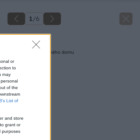
1
/
6
Späť na článok
Pivnica mimo rodinného domu
sonal or
ection to
ou may
 personal
out of the
 downstream
B’s List of
er and store
to grant or
ed purposes