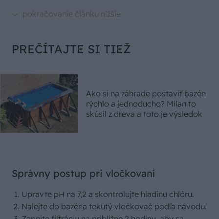
PREČÍTAJTE SI TIEŽ
Ako si na záhrade postaviť bazén
rýchlo a jednoducho? Milan to
skúsil z dreva a toto je výsledok
Správny postup pri vločkovaní
Upravte pH na 7,2 a skontrolujte hladinu chlóru.
Nalejte do bazéna tekutý vločkovač podľa návodu.
Zapnite filtráciu na približne 2 hodiny, aby sa