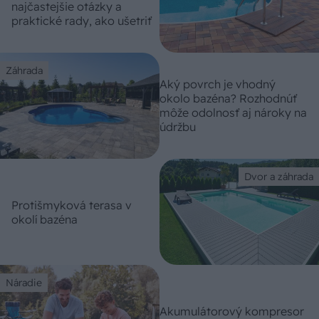
najčastejšie otázky a
praktické rady, ako ušetriť
Záhrada
Aký povrch je vhodný
okolo bazéna? Rozhodnúť
môže odolnosť aj nároky na
údržbu
Dvor a záhrada
Protišmyková terasa v
okolí bazéna
Náradie
Akumulátorový kompresor