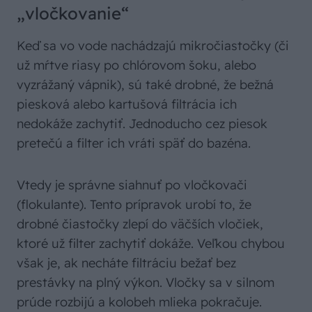
„vločkovanie“
Keď sa vo vode nachádzajú mikročiastočky (či
už mŕtve riasy po chlórovom šoku, alebo
vyzrážaný vápnik), sú také drobné, že bežná
piesková alebo kartušová filtrácia ich
nedokáže zachytiť. Jednoducho cez piesok
pretečú a filter ich vráti späť do bazéna.
Vtedy je správne siahnuť po vločkovači
(flokulante). Tento prípravok urobí to, že
drobné čiastočky zlepí do väčších vločiek,
ktoré už filter zachytiť dokáže. Veľkou chybou
však je, ak necháte filtráciu bežať bez
prestávky na plný výkon. Vločky sa v silnom
prúde rozbijú a kolobeh mlieka pokračuje.