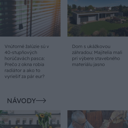
Vnútorné žalúzie sú v
Dom s ukážkovou
40-stupňových
záhradou: Majitelia mali
horúčavách pasca:
pri výbere stavebného
Prečo z okna robia
materiálu jasno
radiátor a ako to
vyriešiť za pár eur?
NÁVODY