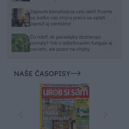
Zapnutá klimatizácia celý deň? Pozrite
sa, koľko vás stojí a prečo sa oplatí
zapnúť aj ventilátor
Čo robiť, ak paradajky dozrievajú
pomaly? Trik s odlisťovaním funguje aj
cez leto, ale pozor na chyby
NAŠE ČASOPISY