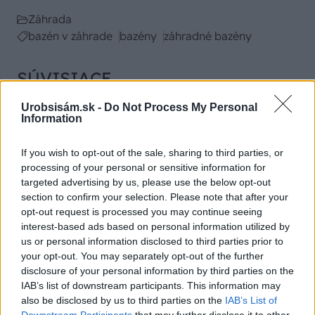
Záhrada
bazén v záhrade
bazény
záhradné bazény
SÚVISIACE
Urobsisám.sk -
Do Not Process My Personal
Information
If you wish to opt-out of the sale, sharing to third parties, or
processing of your personal or sensitive information for
targeted advertising by us, please use the below opt-out
section to confirm your selection. Please note that after your
opt-out request is processed you may continue seeing
interest-based ads based on personal information utilized by
us or personal information disclosed to third parties prior to
your opt-out. You may separately opt-out of the further
disclosure of your personal information by third parties on the
IAB’s list of downstream participants. This information may
Čo robiť, ak paradajky dozrievajú pomaly? Trik s
also be disclosed by us to third parties on the
IAB’s List of
odlisťovaním funguje aj cez leto, ale pozor na
Downstream Participants
that may further disclose it to other