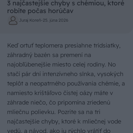
3 najčastejšie chyby s chémiou, ktoré
robíte počas horúčav
Juraj Koreň
-
25. júna 2026
Keď ortuť teplomera presiahne tridsiatky,
záhradný bazén sa premení na
najobľúbenejšie miesto celej rodiny. No
stačí pár dní intenzívneho slnka, vysokých
teplôt a neopatrného používania chémie, a
namiesto krištáľovo čistej oázy máte v
záhrade niečo, čo pripomína zriedenú
mliečnu polievku. Pozrite sa na tri
najčastejšie chyby, ktoré k mliečnej vode
vedú, a návod, ako ju rýchlo vrátiť do