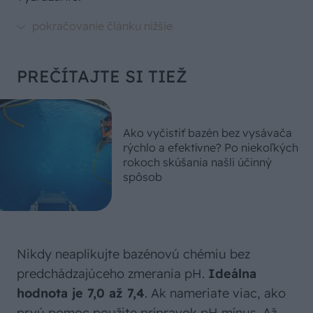
PREČÍTAJTE SI TIEŽ
Ako vyčistiť bazén bez vysávača
rýchlo a efektívne? Po niekoľkých
rokoch skúšania našli účinný
spôsob
Nikdy neaplikujte bazénovú chémiu bez
predchádzajúceho zmerania pH.
Ideálna
hodnota je 7,0 až 7,4
. Ak nameriate viac, ako
prvú pomoc použite prípravok pH mínus. Až