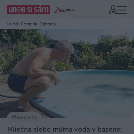
Úvod
Poradňa
Záhrada
Zdroj: istock.com
Galéria (7)
Mliečna alebo mútna voda v bazéne: