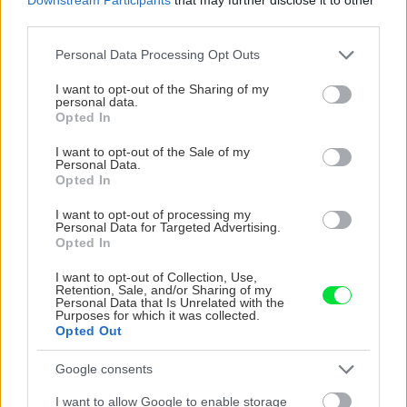
chyby
third parties.
Please note that this website/app uses one or more Google
Personal Data Processing Opt Outs
services and may gather and store information including but
not limited to your visit or usage behaviour. You may click to
I want to opt-out of the Sharing of my
personal data.
grant or deny consent to Google and its third-party tags to
Opted In
use your data for below specified purposes in below Google
consent section.
I want to opt-out of the Sale of my
Personal Data.
Opted In
I want to opt-out of processing my
Personal Data for Targeted Advertising.
Opted In
I want to opt-out of Collection, Use,
Retention, Sale, and/or Sharing of my
Chystáte sa zavárať kápiu? Táto chyba ju
Personal Data that Is Unrelated with the
premení na nevábne mäkkú hmotu
Purposes for which it was collected.
Opted Out
Google consents
I want to allow Google to enable storage