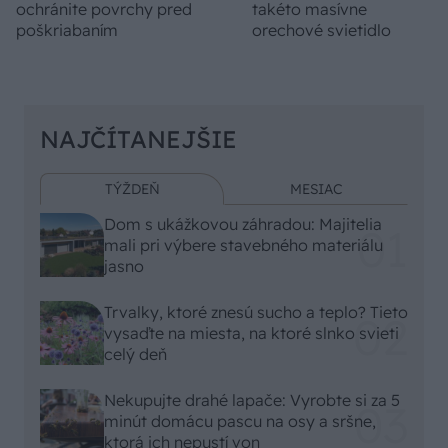
ochránite povrchy pred
takéto masívne
poškriabaním
orechové svietidlo
NAJČÍTANEJŠIE
TÝŽDEŇ
MESIAC
Dom s ukážkovou záhradou: Majitelia
mali pri výbere stavebného materiálu
jasno
Trvalky, ktoré znesú sucho a teplo? Tieto
vysaďte na miesta, na ktoré slnko svieti
celý deň
Nekupujte drahé lapače: Vyrobte si za 5
minút domácu pascu na osy a sršne,
ktorá ich nepustí von