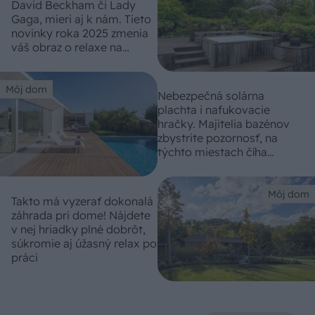
David Beckham či Lady
Gaga, mieri aj k nám. Tieto
novinky roka 2025 zmenia
váš obraz o relaxe na
záhrade!
Môj dom
Nebezpečná solárna
plachta i nafukovacie
hračky. Majitelia bazénov
zbystrite pozornosť, na
týchto miestach číha
najviac nástrah!
Môj dom
Takto má vyzerať dokonalá
záhrada pri dome! Nájdete
v nej hriadky plné dobrôt,
súkromie aj úžasný relax po
práci