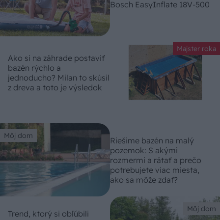
Bosch EasyInflate 18V-500
Majster roka
Ako si na záhrade postaviť
bazén rýchlo a
jednoducho? Milan to skúsil
z dreva a toto je výsledok
Môj dom
Riešime bazén na malý
pozemok: S akými
rozmermi a rátať a prečo
potrebujete viac miesta,
ako sa môže zdať?
Môj dom
Trend, ktorý si obľúbili