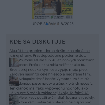
UROB SI SÁM 7-8/2026
KDE SA DISKUTUJE
Akurát ten problém doma riešime na oknách z
južnej strany. Pravdepodobne pôjdeme do
vonkajšieho tienenia na spôsob markízy
Vnútorné žalúzie sú v 40-stupňových horúčavách
250x150cm. Čínsky predajcovia idú okolo 100
pasca: Prečo z okna robia radiátor a ako to
eur kus.
Bros sprej necaka kym osa vypije moje pivo.
vyriešiť za pár eur?
Zaroven nasmrdi cele hniezdo a neostane tam
nic zive. Vasa pasca naucinke moc efektivne.
Nekupujte drahé lapače: Vyrobte si za 5 minút
Skor pritiahne slimaky
domácu pascu na osy a sršne, ktorá ich nepustí
Ten článok mal takú výpovednú hodnotu ako
von
učivo pre 3 ročník základnej školy. To fakt? AI
alebo nejaka kniha z VŠ? Dnešné rychlotvrdnuce
Viete, kedy použiť akú maltu? Spoznajte rozdiely,
malty - pevnosť 40 Mpa a doba schnutia tak 15
ktoré vám ušetria čas v stavebninách aj pri práci