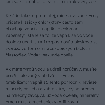
čím sa koncentrácia týchto minerálov zvyšuje.
Keď do takejto prehriatej, mineralizovanej vody
pridáte klasický chlór (ktorý často sám
obsahuje vápnik – napríklad chlórnan
vápenatý), stane sa to, že vápnik sa vo vode
doslova uvarí, stratí rozpustnosť a bleskovo sa
vyzráža vo forme mikroskopických bielych
čiastočiek. Voda v sekunde obelie.
Ak máte tvrdú vodu a udreli horúčavy, musíte
použiť takzvaný stabilizátor tvrdosti
(stabilizátor vápnika). Tento pomocník naviaže
minerály na seba a zabráni im, aby sa premenili
na mliečny závoj. Ak už voda obelela, minerálny
prach musíte mechanicky odfiltrovať.