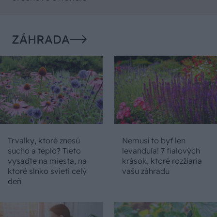
ZÁHRADA
Trvalky, ktoré znesú
Nemusí to byť len
sucho a teplo? Tieto
levanduľa! 7 fialových
vysaďte na miesta, na
krások, ktoré rozžiaria
ktoré slnko svieti celý
vašu záhradu
deň