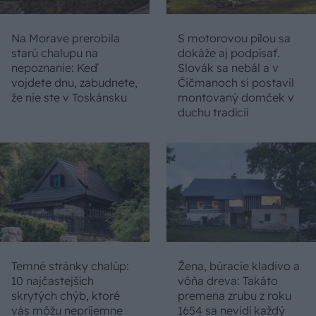
Na Morave prerobila
S motorovou pílou sa
starú chalupu na
dokáže aj podpísať.
nepoznanie: Keď
Slovák sa nebál a v
vojdete dnu, zabudnete,
Čičmanoch si postavil
že nie ste v Toskánsku
montovaný domček v
duchu tradícií
Temné stránky chalúp:
Žena, búracie kladivo a
10 najčastejších
vôňa dreva: Takáto
skrytých chýb, ktoré
premena zrubu z roku
vás môžu nepríjemne
1654 sa nevidí každý