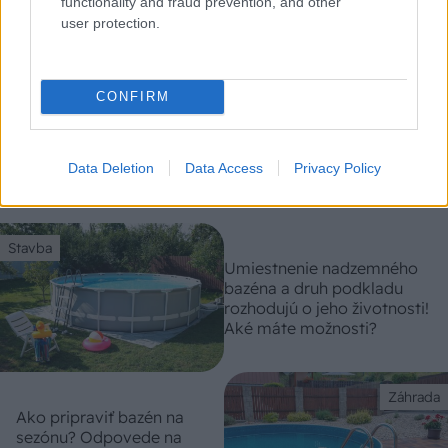
functionality and fraud prevention, and other
user protection.
CONFIRM
Trvalky, ktoré znesú sucho a teplo? Tieto
vysaďte na miesta, na ktoré slnko svieti celý
deň
Data Deletion
Data Access
Privacy Policy
Stavba
Umiestnenie nadzemného
bazéna a druh podkladu
rozhodujú o jeho životnosti!
Aké máte možnosti?
Záhrada
Ako pripraviť bazén na
sezónu? Odpovede na