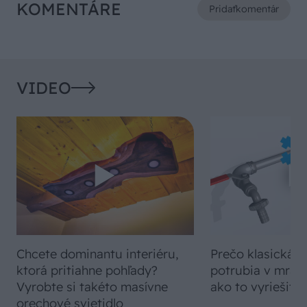
KOMENTÁRE
Pridať
komentár
VIDEO
Chcete dominantu interiéru,
Prečo klasická iz
ktorá pritiahne pohľady?
potrubia v mrazo
Vyrobte si takéto masívne
ako to vyriešiť r
orechové svietidlo