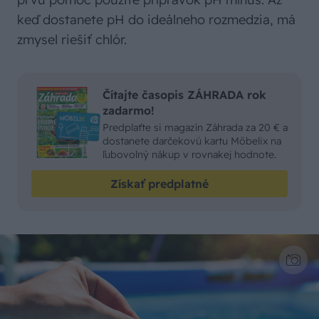
keď dostanete pH do ideálneho rozmedzia, má
zmysel riešiť chlór.
Čítajte časopis ZÁHRADA rok
zadarmo!
Predplaťte si magazín Záhrada za 20 € a
dostanete darčekovú kartu Möbelix na
ľubovolný nákup v rovnakej hodnote.
Získať predplatné